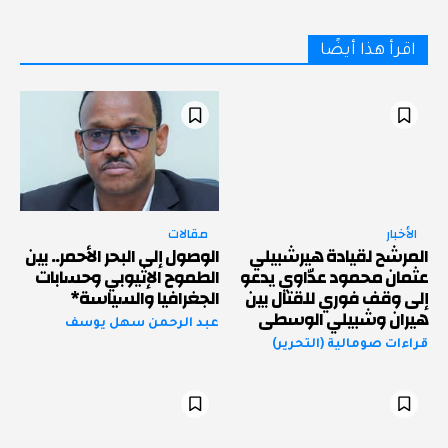
اقرأ هذا أيضًا
الأخبار
مقالات
المرشح لقيادة هيرشبيلي
الوصول إلى البحر الأحمر.. بين
عثمان محمود عدّاوي يدعو
الطموح الإثيوبي وحسابات
إلى وقف فوري للقتال بين
الجغرافيا والسياسة*
هيران وشبيلي الوسطى
عبد الرحمن سهل يوسف
قراءات صومالية (التحرير)