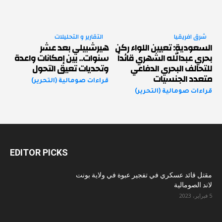
شرق افريقيا
التقارير و التحليلات
السعودية: تعيين اللواء ركن
هيرشبيلي بعد عشر
بحري عبدالله الشهري قائداً
سنوات.. بين إمكانات واعدة
للتحالف البحري الدفاعي
وتحديات تعيق التحول
متعدد الجنسيات
قراءات صومالية (التحرير)
قراءات صومالية (التحرير)
EDITOR PICKS
مقتل قائد عسكري في تفجير عبوة في ولاية بونت
لاند الصومالية
5 فبراير، 2023