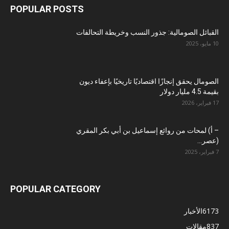
POPULAR POSTS
القبائل الصومالية: جذور النسب وخريطة التحالفات
10 مايو، 2025
الصومال يحقق إنجازًا اقتصاديًا تاريخيًا بإعفاء ديون
بقيمة 4.5 مليار دولار
17 فبراير، 2026
– أ) لمحات من روائع إسماعيل بن أبي بكر المقري
(عصر...
7 فبراير، 2025
POPULAR CATEGORY
6173
الأخبار
837
مقالات