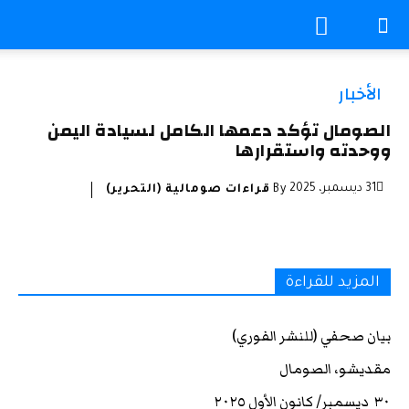
الأخبار
الصومال تؤكد دعمها الكامل لسيادة اليمن
ووحدته واستقرارها
31 ديسمبر، 2025
By
قراءات صومالية (التحرير)
المزيد للقراءة
بيان صحفي (للنشر الفوري)
مقديشو، الصومال
٣٠ ديسمبر/ كانون الأول ٢٠٢٥