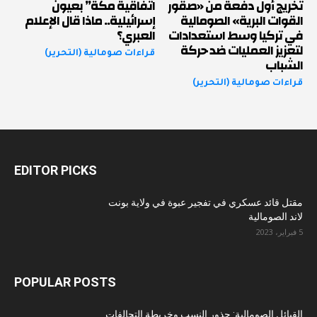
تخريج أول دفعة من «صقور
اتفاقية مكة” بعيون
القوات البرية» الصومالية
إسرائيلية.. ماذا قال الإعلام
في تركيا وسط استعدادات
العبري؟
لتعزيز العمليات ضد حركة
قراءات صومالية (التحرير)
الشباب
قراءات صومالية (التحرير)
EDITOR PICKS
مقتل قائد عسكري في تفجير عبوة في ولاية بونت
لاند الصومالية
5 فبراير، 2023
POPULAR POSTS
القبائل الصومالية: جذور النسب وخريطة التحالفات