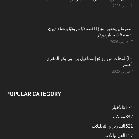
10 مايو، 2025
الصومال يحقق إنجازًا اقتصاديًا تاريخيًا بإعفاء ديون
بقيمة 4.5 مليار دولار
17 فبراير، 2026
– أ) لمحات من روائع إسماعيل بن أبي بكر المقري
(عصر...
7 فبراير، 2025
POPULAR CATEGORY
6174
الأخبار
837
مقالات
522
التقارير و التحليلات
117
الفن والأدب