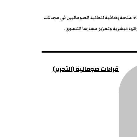
كما ذكّر الوزير بأن الرئيس الجزائري كان قد أعلن سابقًا عن تخصيص 500 منحة إضافية للطلبة الصوماليين في مجالات
اتها البشرية وتعزيز مسارها التنموي.
قراءات صومالية (التحرير)