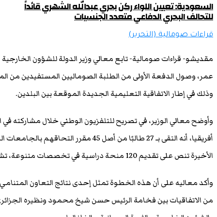
السعودية: تعيين اللواء ركن بحري عبدالله الشهري قائداً
للتحالف البحري الدفاعي متعدد الجنسيات
قراءات صومالية (التحرير)
مقديشو- قراءات صومالية- تابع معالي وزير الدولة للشؤون الخارجية 
عمر، وصول الدفعة الأولى من الطلبة الصوماليين المستفيدين من الم
وذلك في إطار الاتفاقية التعليمية الجديدة الموقعة بين البلدين.
وأوضح معالي الوزير، في تصريح للتلفزيون الوطني خلال مشاركته في 
أفريقيا، أنه التقى بـ 27 طالبًا من أصل 45 مقرر
الأخيرة تنص على تقديم 120 منحة دراسية في تخصصات متنوعة، تشمل مجالات متقدمة مثل الأمن السيبراني.
وأكد معاليه على أن هذه الخطوة تمثل إحدى نتائج التعاون المتنامي 
من الاتفاقيات بين فخامة الرئيس حسن شيخ محمود ونظيره الجزائر