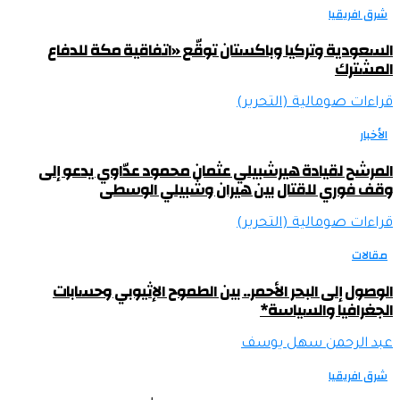
شرق افريقيا
السعودية وتركيا وباكستان توقّع «اتفاقية مكة للدفاع
المشترك
قراءات صومالية (التحرير)
الأخبار
المرشح لقيادة هيرشبيلي عثمان محمود عدّاوي يدعو إلى
وقف فوري للقتال بين هيران وشبيلي الوسطى
قراءات صومالية (التحرير)
مقالات
الوصول إلى البحر الأحمر.. بين الطموح الإثيوبي وحسابات
الجغرافيا والسياسة*
عبد الرحمن سهل يوسف
شرق افريقيا