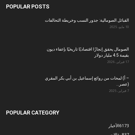
POPULAR POSTS
القبائل الصومالية: جذور النسب وخريطة التحالفات
10 مايو، 2025
الصومال يحقق إنجازًا اقتصاديًا تاريخيًا بإعفاء ديون
بقيمة 4.5 مليار دولار
17 فبراير، 2026
– أ) لمحات من روائع إسماعيل بن أبي بكر المقري
(عصر...
7 فبراير، 2025
POPULAR CATEGORY
6173
الأخبار
837
مقالات