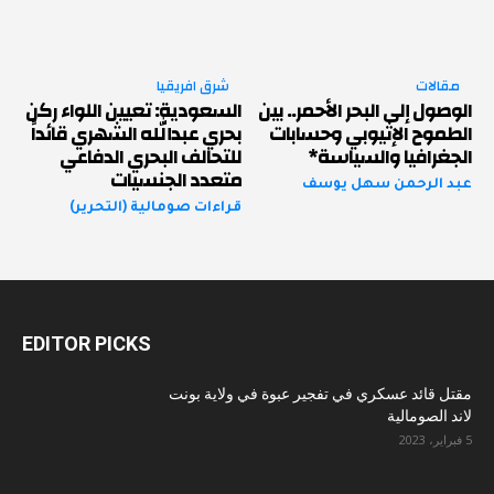
مقالات
شرق افريقيا
الوصول إلى البحر الأحمر.. بين
السعودية: تعيين اللواء ركن
الطموح الإثيوبي وحسابات
بحري عبدالله الشهري قائداً
الجغرافيا والسياسة*
للتحالف البحري الدفاعي
متعدد الجنسيات
عبد الرحمن سهل يوسف
قراءات صومالية (التحرير)
EDITOR PICKS
مقتل قائد عسكري في تفجير عبوة في ولاية بونت
لاند الصومالية
5 فبراير، 2023