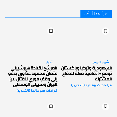
اقرأ هذا أيضًا
شرق افريقيا
الأخبار
السعودية وتركيا وباكستان
المرشح لقيادة هيرشبيلي
توقّع «اتفاقية مكة للدفاع
عثمان محمود عدّاوي يدعو
المشترك
إلى وقف فوري للقتال بين
هيران وشبيلي الوسطى
قراءات صومالية (التحرير)
قراءات صومالية (التحرير)