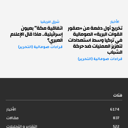
الأخبار
شرق افريقيا
تخريج أول دفعة من «صقور
اتفاقية مكة” بعيون
القوات البرية» الصومالية
إسرائيلية.. ماذا قال الإعلام
في تركيا وسط استعدادات
العبري؟
لتعزيز العمليات ضد حركة
قراءات صومالية (التحرير)
الشباب
قراءات صومالية (التحرير)
فئات
6174
الأخبار
837
مقالات
522
التقارير و التحليلات