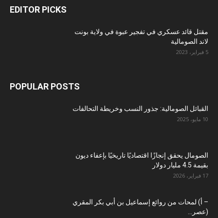
EDITOR PICKS
مقتل قائد عسكري في تفجير عبوة في ولاية بونت
لاند الصومالية
5 فبراير، 2023
POPULAR POSTS
القبائل الصومالية: جذور النسب وخريطة التحالفات
10 مايو، 2025
الصومال يحقق إنجازًا اقتصاديًا تاريخيًا بإعفاء ديون
بقيمة 4.5 مليار دولار
17 فبراير، 2026
– أ) لمحات من روائع إسماعيل بن أبي بكر المقري
(عصر...