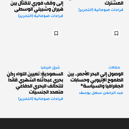
المشترك
إلى وقف فوري للقتال بين
هيران وشبيلي الوسطى
قراءات صومالية (التحرير)
قراءات صومالية (التحرير)
مقالات
شرق افريقيا
الوصول إلى البحر الأحمر.. بين
السعودية: تعيين اللواء ركن
الطموح الإثيوبي وحسابات
بحري عبدالله الشهري قائداً
الجغرافيا والسياسة*
للتحالف البحري الدفاعي
متعدد الجنسيات
عبد الرحمن سهل يوسف
قراءات صومالية (التحرير)