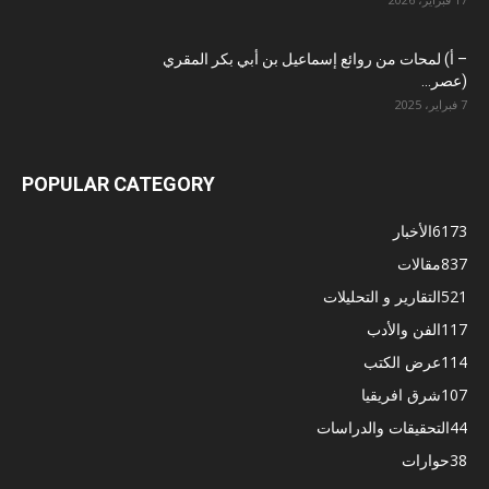
– أ) لمحات من روائع إسماعيل بن أبي بكر المقري
(عصر...
7 فبراير، 2025
POPULAR CATEGORY
6173
الأخبار
837
مقالات
521
التقارير و التحليلات
117
الفن والأدب
114
عرض الكتب
107
شرق افريقيا
44
التحقيقات والدراسات
38
حوارات