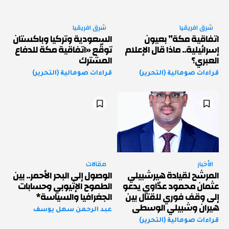
شرق افريقيا
شرق افريقيا
اتفاقية مكة” بعيون
السعودية وتركيا وباكستان
إسرائيلية.. ماذا قال الإعلام
توقّع «اتفاقية مكة للدفاع
العبري؟
المشترك
قراءات صومالية (التحرير)
قراءات صومالية (التحرير)
الأخبار
مقالات
المرشح لقيادة هيرشبيلي
الوصول إلى البحر الأحمر.. بين
عثمان محمود عدّاوي يدعو
الطموح الإثيوبي وحسابات
إلى وقف فوري للقتال بين
الجغرافيا والسياسة*
هيران وشبيلي الوسطى
عبد الرحمن سهل يوسف
قراءات صومالية (التحرير)