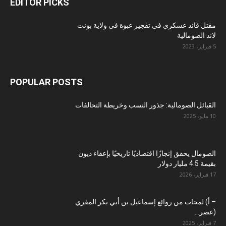
EDITOR PICKS
مقتل قائد عسكري في تفجير عبوة في ولاية بونت
لاند الصومالية
5 فبراير، 2023
POPULAR POSTS
القبائل الصومالية: جذور النسب وخريطة التحالفات
10 مايو، 2025
الصومال يحقق إنجازًا اقتصاديًا تاريخيًا بإعفاء ديون
بقيمة 4.5 مليار دولار
17 فبراير، 2026
– أ) لمحات من روائع إسماعيل بن أبي بكر المقري
(عصر...
7 فبراير، 2025