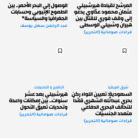
المرشح لقيادة هيرشبيلي
الوصول إلى البحر الأحمر.. بين
عثمان محمود عدّاوي يدعو
الطموح الإثيوبي وحسابات
إلى وقف فوري للقتال بين
الجغرافيا والسياسة*
هيران وشبيلي الوسطى
عبد الرحمن سهل يوسف
قراءات صومالية (التحرير)
شرق افريقيا
التقارير و التحليلات
السعودية: تعيين اللواء ركن
هيرشبيلي بعد عشر
بحري عبدالله الشهري قائداً
سنوات.. بين إمكانات واعدة
للتحالف البحري الدفاعي
وتحديات تعيق التحول
متعدد الجنسيات
قراءات صومالية (التحرير)
قراءات صومالية (التحرير)