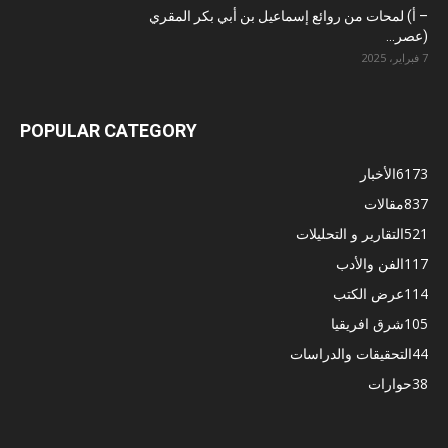
– أ) لمحات من روائع إسماعيل بن أبي بكر المقري
(عصر...
7 فبراير، 2025
POPULAR CATEGORY
6173
الأخبار
837
مقالات
521
التقارير و التحليلات
117
الفن والأدب
114
عرض الكتب
105
شرق افريقيا
44
التحقيقات والدراسات
38
حوارات