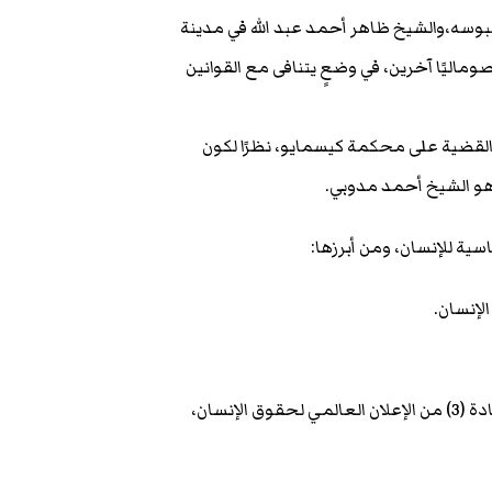
ياس بدال غبوسه،والشيخ ظاهر أحمد عبد الله في مدينة
ا رهن الاحتجاز غير القانوني إلى جانب 13 مواطنًا صوماليًا آخرين، في وضعٍ يتنافى مع القوانين
 القضية على محكمة كيسمايو، نظرًا لكون
وهو الشيخ أحمد مدوبي.
سية للإنسان، ومن أبرزها:
3. الحق في الحماية من التعذيب والاختطاف والاحتجاز القسري – المادة (3) من الإعلان العالمي لحقوق الإنسان،