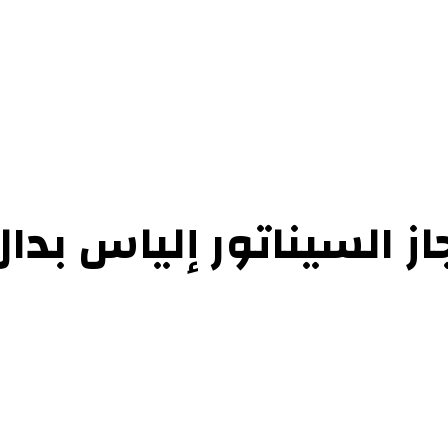
حوارات
التحقيقات والدراسات
الفن والأدب
عرض الكتب
عن الموقع
إتص
جاز السيناتور إلياس ب