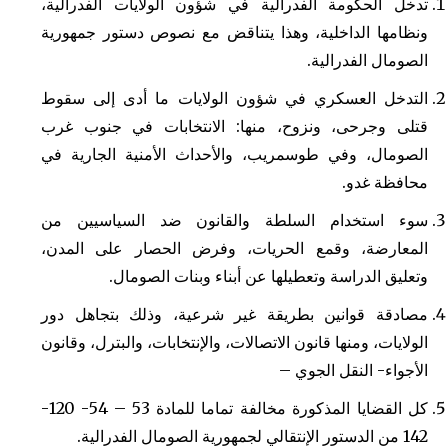
تدخل الحكومة الفدرالية في شؤون الولايات الفدرالية،
ونظامها الداخلية، وهذا يتناقض مع نصوص دستور جمهورية
الصومال الفدرالية.
التدخل العسكري في شؤون الولايات ما أدى إلى سقوط
قتلى وجرحى، ونزوح، منها: الانتخابات في جنوب غرب
الصومال، وفي طوسمريب، والأحداث الأمنية الجارية في
محافظة غدو.
سوء استخدام السلطة والقانون ضد السياسيين من
المعارضة، وقمع الحريات، وفرض الحصار على المدن،
وتعليق الدراسة وتعطيلها عن أبناء وبنات الصومال.
مصادقة قوانين بطريقة غير شرعية، وذلك بتجاهل دور
الولايات، ومنها قانون الاتصالات، والإنتخابات، والبترل، وقانون
الأجواء- النقل الجوي –
كل القضايا المذكورة مخالفة تماما للمادة 53 – 54- 120-
142 من الدستور الإنتقالي لجمهورية الصومال الفدرالية.