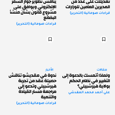
تعديلات على عدد من
يناقش تطوير جواز السفر
المديرين العامين للوزارات
الإلكتروني ويوافق على
مشروع قانون بشأن منشأ
قراءات صومالية (التحرير)
البضائع
قراءات صومالية (التحرير)
مقالات
الأخبار
ولماذا أتمسك بالدعوة إلى
ندوة في مقديشو تناقش
التغيير في نظام الحكم
حصيلة عقد من تجربة
بولاية هيرشبيلي؟
هيرشبيلي وتدعو إلى
مراجعة مسار القيادة
علي أحمد محمد المقدشي
والتنمية
قراءات صومالية (التحرير)