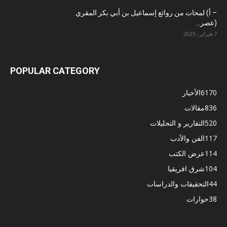
– أ) لمحات من روائع إسماعيل بن أبي بكر المقري
(عصر...
7 فبراير، 2025
POPULAR CATEGORY
6170
الأخبار
836
مقالات
520
التقارير و التحليلات
117
الفن والأدب
114
عرض الكتب
104
شرق افريقيا
44
التحقيقات والدراسات
38
حوارات