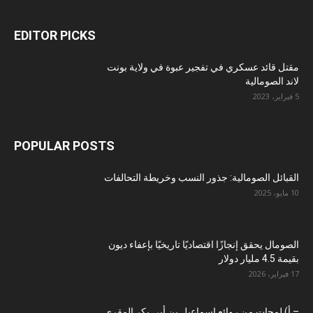
EDITOR PICKS
مقتل قائد عسكري في تفجير عبوة في ولاية بونت
لاند الصومالية
5 فبراير، 2023
POPULAR POSTS
القبائل الصومالية: جذور النسب وخريطة التحالفات
10 مايو، 2025
الصومال يحقق إنجازًا اقتصاديًا تاريخيًا بإعفاء ديون
بقيمة 4.5 مليار دولار
17 فبراير، 2026
– أ) لمحات من روائع إسماعيل بن أبي بكر المقري