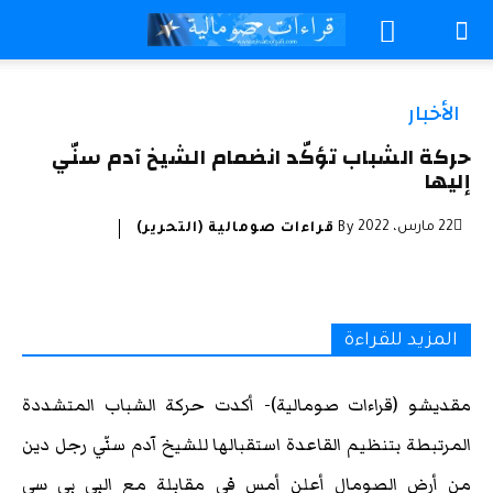
الأخبار
حركة الشباب تؤكّد انضمام الشيخ آدم سنّي
إليها
22 مارس، 2022
By
قراءات صومالية (التحرير)
المزيد للقراءة
مقديشو (قراءات صومالية)- أكدت حركة الشباب المتشددة
المرتبطة بتنظيم القاعدة استقبالها للشيخ آدم سنّي رجل دين
من أرض الصومال أعلن أمس في مقابلة مع البي بي سي