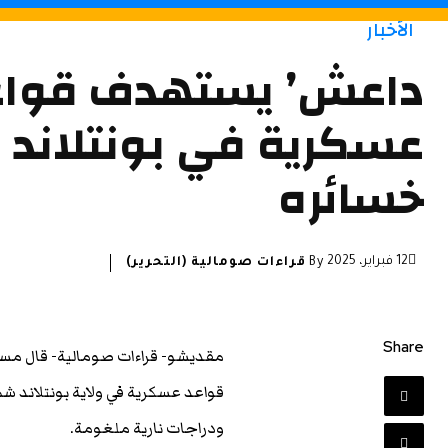
الأخبار
داعش’ يستهدف قواع
عسكرية في بونتلاند رد
خسائره
12 فبراير، 2025
By
قراءات صومالية (التحرير)
Share
مقديشو- قراءات صومالية- قال مسؤو
قواعد عسكرية في ولاية بونتلاند ش
ودراجات نارية ملغومة.