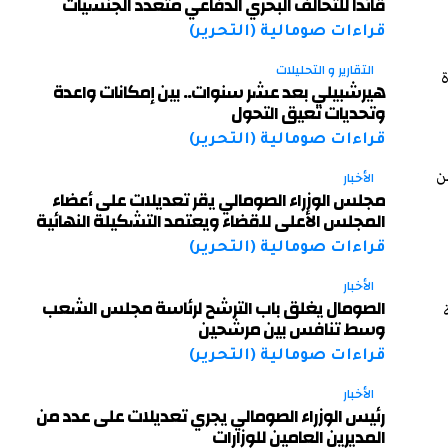
قائداً للتحالف البحري الدفاعي متعدد الجنسيات
قراءات صومالية (التحرير)
التقارير و التحليلات
ة
هيرشبيلي بعد عشر سنوات.. بين إمكانات واعدة
وتحديات تعيق التحول
قراءات صومالية (التحرير)
ن
الأخبار
مجلس الوزراء الصومالي يقر تعديلات على أعضاء
المجلس الأعلى للقضاء ويعتمد التشكيلة النهائية
قراءات صومالية (التحرير)
الأخبار
الصومال يغلق باب الترشح لرئاسة مجلس الشعب
وسط تنافس بين مرشحين
قراءات صومالية (التحرير)
الأخبار
رئيس الوزراء الصومالي يجري تعديلات على عدد من
المديرين العامين للوزارات