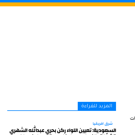
المزيد للقراءة
ات
شرق افريقيا
السعودية: تعيين اللواء ركن بحري عبدالله الشهري