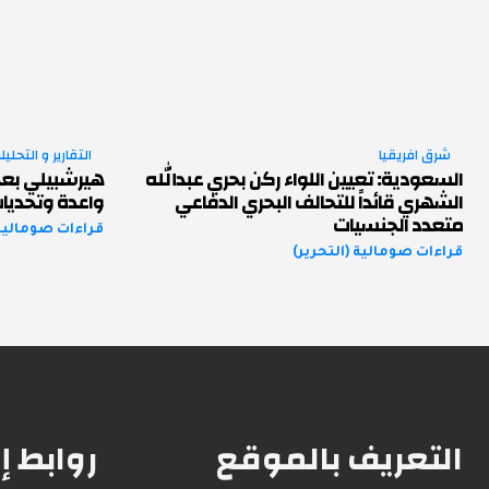
شرق افريقيا
التقارير و التحليل
السعودية: تعيين اللواء ركن بحري عبدالله
هيرشبيلي بعد
الشهري قائداً للتحالف البحري الدفاعي
واعدة وتحديا
متعدد الجنسيات
قراءات صومالية 
قراءات صومالية (التحرير)
التعريف بالموقع
روابط إ