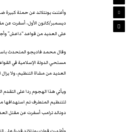
وأعلنت بونتلاند عن حملة كبيرة ضد
ديسمبر/كانون الأول، أسفرت عن مق
على العديد من قواعد “داعش” وأجبر
وقال محمد فاديجو المتحدث باسم 
مسلحي الدولة الإسلامية في القواعد
العديد من مشاة التنظيم، ولا يزال ا
ويأتي هذا الهجوم ردا على التقدم ا
للتنظيم المتطرف تم استهدافها منذ 
دونالد ترامب أسفرت عن مقتل العد
وأظهرت قوات بونتلاند قدرة على ال