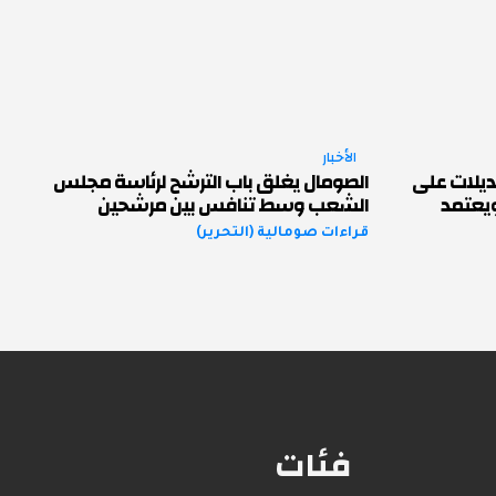
الأخبار
ديلات على
الصومال يغلق باب الترشح لرئاسة مجلس
ويعتمد
الشعب وسط تنافس بين مرشحين
قراءات صومالية (التحرير)
فئات