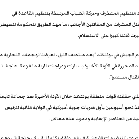
 التنظيم المتطرف وحركة الشباب المرتبطة بتنظيم القاعدة في
تل العشرات من المقاتلين الأجانب، ما مهد الطريق للحكومة للسيطر
ت قائدا كبيرا على الاستسلام.
الجيش في بونتلاند “بعد منتصف الليل، تعرضنا لهجمات انتحارية م
 المحررة في الآونة الأخيرة بسيارات ودراجات نارية ملغومة. هاجمَنا
لقتال مستمرا”.
لذي حققته قوات منطقة بونتلاند خلال الآونة الأخيرة ضد جماعة تابعة
نحو أسبوعين بأول ضربات جوية أميركية في الولاية الثانية للرئيس
يد من العناصر الإرهابية ودمرت عدة معاقل.
تصدي للتنظيمات الإرهابية في المنطقة، لكنها تبقى في حاجة إلى دعم