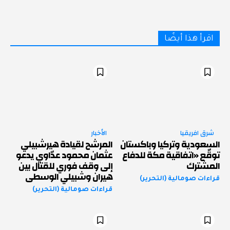
اقرأ هذا أيضًا
شرق افريقيا
الأخبار
السعودية وتركيا وباكستان
المرشح لقيادة هيرشبيلي
توقّع «اتفاقية مكة للدفاع
عثمان محمود عدّاوي يدعو
المشترك
إلى وقف فوري للقتال بين
هيران وشبيلي الوسطى
قراءات صومالية (التحرير)
قراءات صومالية (التحرير)