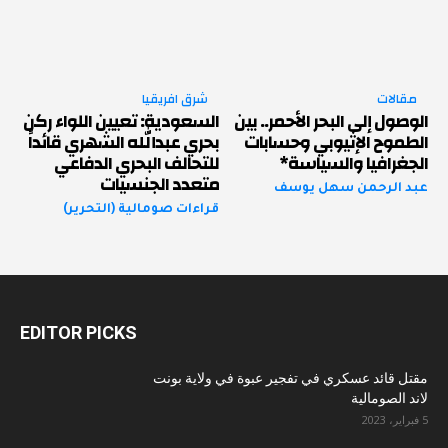
مقالات
شرق افريقيا
الوصول إلى البحر الأحمر.. بين
السعودية: تعيين اللواء ركن
الطموح الإثيوبي وحسابات
بحري عبدالله الشهري قائداً
الجغرافيا والسياسة*
للتحالف البحري الدفاعي
متعدد الجنسيات
عبد الرحمن سهل يوسف
قراءات صومالية (التحرير)
EDITOR PICKS
مقتل قائد عسكري في تفجير عبوة في ولاية بونت
لاند الصومالية
5 فبراير، 2023