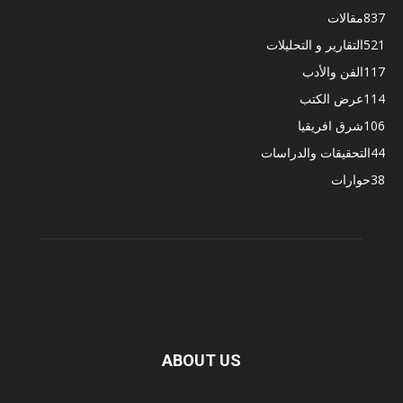
837
مقالات
521
التقارير و التحليلات
117
الفن والأدب
114
عرض الكتب
106
شرق افريقيا
44
التحقيقات والدراسات
38
حوارات
ABOUT US