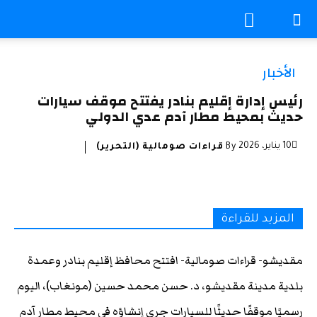
الأخبار
رئيس إدارة إقليم بنادر يفتتح موقف سيارات
حديث بمحيط مطار آدم عدي الدولي
10 يناير، 2026
By
قراءات صومالية (التحرير)
المزيد للقراءة
مقديشو- قراءات صومالية- افتتح محافظ إقليم بنادر وعمدة
بلدية مدينة مقديشو، د. حسن محمد حسين (مونغاب)، اليوم
رسميًا موقفًا حديثًا للسيارات جرى إنشاؤه في محيط مطار آدم