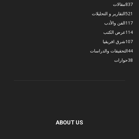
837
مقالات
521
التقارير و التحليلات
117
الفن والأدب
114
عرض الكتب
107
شرق افريقيا
44
التحقيقات والدراسات
38
حوارات
ABOUT US