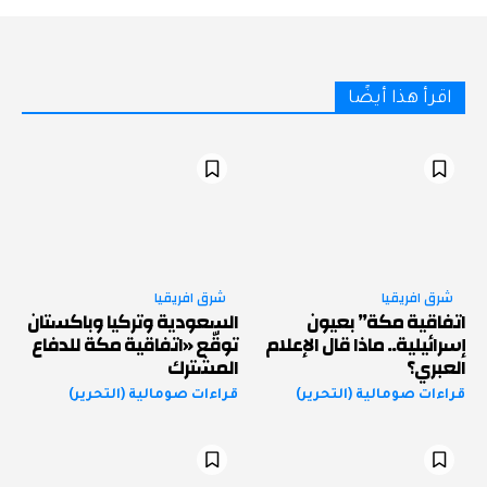
اقرأ هذا أيضًا
شرق افريقيا
شرق افريقيا
اتفاقية مكة” بعيون
السعودية وتركيا وباكستان
إسرائيلية.. ماذا قال الإعلام
توقّع «اتفاقية مكة للدفاع
العبري؟
المشترك
قراءات صومالية (التحرير)
قراءات صومالية (التحرير)