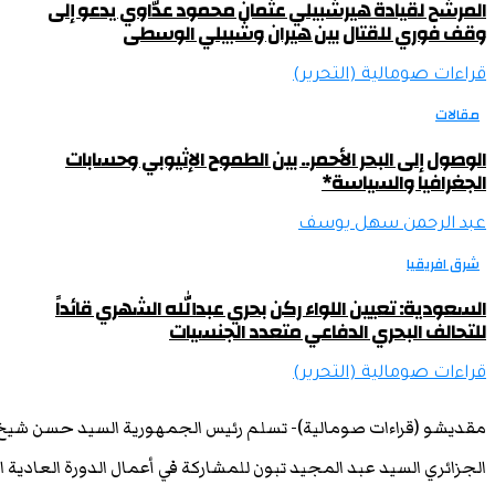
المرشح لقيادة هيرشبيلي عثمان محمود عدّاوي يدعو إلى
وقف فوري للقتال بين هيران وشبيلي الوسطى
قراءات صومالية (التحرير)
مقالات
الوصول إلى البحر الأحمر.. بين الطموح الإثيوبي وحسابات
الجغرافيا والسياسة*
عبد الرحمن سهل يوسف
شرق افريقيا
السعودية: تعيين اللواء ركن بحري عبدالله الشهري قائداً
للتحالف البحري الدفاعي متعدد الجنسيات
قراءات صومالية (التحرير)
مقديشو (قراءات صومالية)-
تسلم رئيس الجمهورية السيد حسن شي