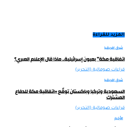
المزيد للقراءة
شرق افريقيا
اتفاقية مكة” بعيون إسرائيلية.. ماذا قال الإعلام العبري؟
قراءات صومالية (التحرير)
شرق افريقيا
السعودية وتركيا وباكستان توقّع «اتفاقية مكة للدفاع
المشترك
قراءات صومالية (التحرير)
الأخبار