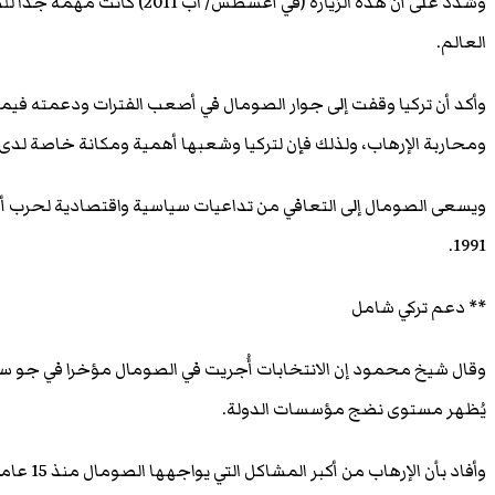
وشدد على أن هذه الزيارة (في أغس
العالم.
وأكد أن تركيا وقفت إلى جوار الصومال في أصعب الفترات ودعمته فيما 
ومحاربة الإرهاب، ولذلك فإن لتركيا وشعبها أهمية ومكانة خاصة لدى 
ويسعى الصومال إلى التعافي من تداعيات سياسية واقتصادية لحرب أهلي
1991.
** دعم تركي شامل
وقال شيخ محمود إن الانتخابات أُجريت في الصومال مؤخرا في جو س
يُظهر مستوى نضج مؤسسات الدولة.
وأفاد بأن الإرهاب من أكبر المشاكل التي يواجهها الصومال منذ 15 عاما، مشيدا بالدعم التركي لبلاده في مكافحته.