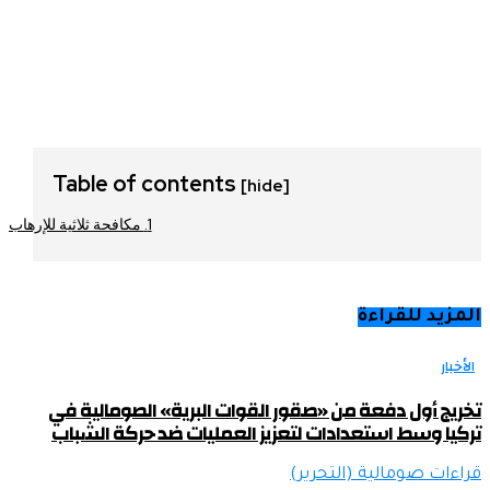
Table of contents
[hide]
مكافحة ثلاثية للإرهاب
المزيد للقراءة
الأخبار
تخريج أول دفعة من «صقور القوات البرية» الصومالية في
تركيا وسط استعدادات لتعزيز العمليات ضد حركة الشباب
قراءات صومالية (التحرير)