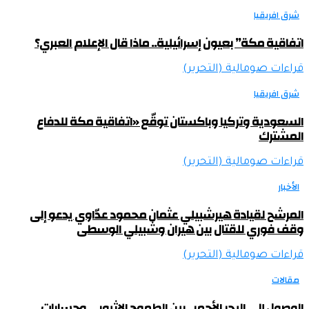
شرق افريقيا
اتفاقية مكة” بعيون إسرائيلية.. ماذا قال الإعلام العبري؟
قراءات صومالية (التحرير)
شرق افريقيا
السعودية وتركيا وباكستان توقّع «اتفاقية مكة للدفاع
المشترك
قراءات صومالية (التحرير)
الأخبار
المرشح لقيادة هيرشبيلي عثمان محمود عدّاوي يدعو إلى
وقف فوري للقتال بين هيران وشبيلي الوسطى
قراءات صومالية (التحرير)
مقالات
الوصول إلى البحر الأحمر.. بين الطموح الإثيوبي وحسابات