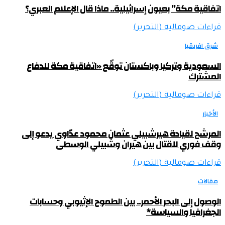
اتفاقية مكة” بعيون إسرائيلية.. ماذا قال الإعلام العبري؟
قراءات صومالية (التحرير)
شرق افريقيا
السعودية وتركيا وباكستان توقّع «اتفاقية مكة للدفاع
المشترك
قراءات صومالية (التحرير)
الأخبار
المرشح لقيادة هيرشبيلي عثمان محمود عدّاوي يدعو إلى
وقف فوري للقتال بين هيران وشبيلي الوسطى
قراءات صومالية (التحرير)
مقالات
الوصول إلى البحر الأحمر.. بين الطموح الإثيوبي وحسابات
الجغرافيا والسياسة*