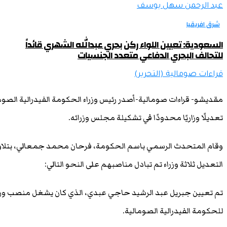
عبد الرحمن سهل يوسف
شرق افريقيا
السعودية: تعيين اللواء ركن بحري عبدالله الشهري قائداً
للتحالف البحري الدفاعي متعدد الجنسيات
قراءات صومالية (التحرير)
مقديشو- قراءات صومالية-أصدر رئيس وزراء الحكومة الفيدرالية الصوم
تعديلًا وزاريًا محدودًا في تشكيلة مجلس وزرائه.
وقام المتحدث الرسمي باسم الحكومة، فرحان محمد جمعالي، بتلاوة 
التعديل ثلاثة وزراء تم تبادل مناصبهم على النحو التالي:
تم تعيين جبريل عبد الرشيد حاجي عبدي، الذي كان يشغل منصب وزير ا
للحكومة الفيدرالية الصومالية.