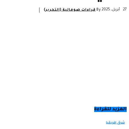
27 أبريل، 2025
By
قراءات صومالية (التحرير)
المزيد للقراءة
شرق افريقيا