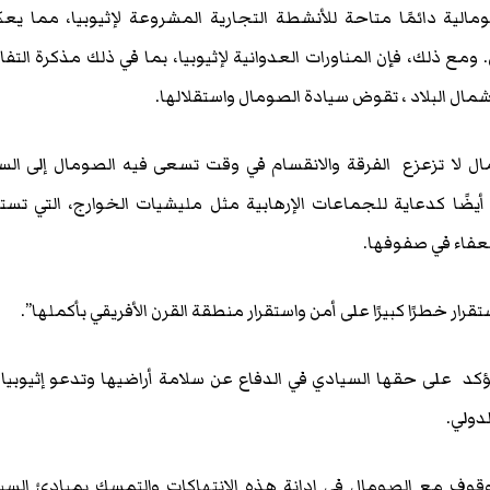
مالية دائمًا متاحة للأنشطة التجارية المشروعة لإثيوبيا، مما ي
ون. ومع ذلك، فإن المناورات العدوانية لإثيوبيا، بما في ذلك مذكرة التف
مال البلاد ، تقوض سيادة الصومال واستقلالها.
عمال لا تزعزع الفرقة والانقسام في وقت تسعى فيه الصومال إلى الس
ضًا كدعاية للجماعات الإرهابية مثل مليشيات الخوارج، التي تس
لضعفاء في صفوفها.
رار خطرًا كبيرًا على أمن واستقرار منطقة القرن الأفريقي بأكملها”.
كد على حقها السيادي في الدفاع عن سلامة أراضيها وتدعو إثيوبيا 
لدولي.
قوف مع الصومال في إدانة هذه الانتهاكات والتمسك بمبادئ السي