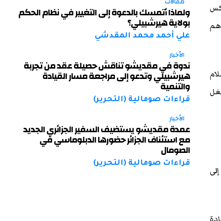
مقالات
عكس
ولماذا أتمسك بالدعوة إلى التغيير في نظام الحكم
بولاية هيرشبيلي؟
اهم
علي أحمد محمد المقدشي
الأخبار
ندوة في مقديشو تناقش حصيلة عقد من تجربة
لام
هيرشبيلي وتدعو إلى مراجعة مسار القيادة
والتنمية
تغل
قراءات صومالية (التحرير)
الأخبار
عمدة مقديشو يستضيف السفير الجزائري الجديد
مع استئناف الجزائر حضورها الدبلوماسي في
الصومال
قراءات صومالية (التحرير)
إلى
ادة