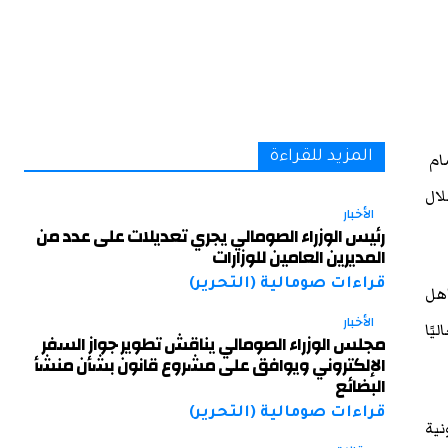
مام
المزيد للقراءة
لال
الأخبار
رئيس الوزراء الصومالي يجري تعديلات على عدد من
المديرين العامين للوزارات
قراءات صومالية (التحرير)
اهل
الأخبار
يًا
مجلس الوزراء الصومالي يناقش تطوير جواز السفر
الإلكتروني ويوافق على مشروع قانون بشأن منشأ
البضائع
قراءات صومالية (التحرير)
نية