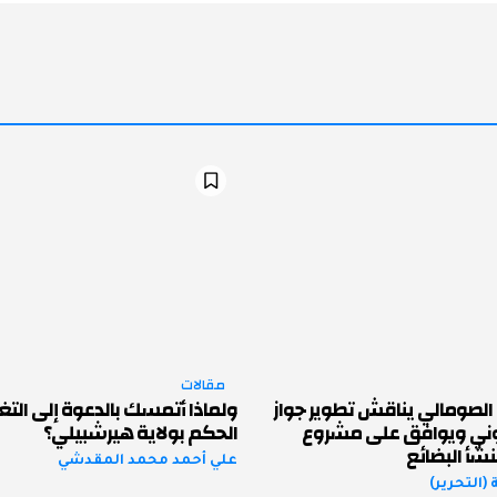
مقالات
الصومالي يناقش تطوير جواز
ولماذا أتمسك بالدعوة إلى التغ
روني ويوافق على مشروع
الحكم بولاية هيرشبيلي؟
شأ البضائع
علي أحمد محمد المقدشي
(التحرير)