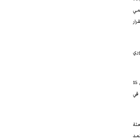
يمي
رار
وري
وشدد رئيس الوزراء على أن تجربة الصومال تؤكد على أهمية التمويل المستدام لحفظ السلام لأكثر من 15
 في
ولى بعثة
تمد