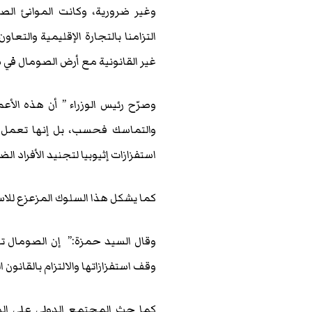
وغير ضرورية، وكانت الموانئ الصو
التزامنا بالتجارة الإقليمية والتعا
غير القانونية مع أرض الصومال في ش
وصرّح رئيس الوزراء ” أن هذه الأ
والتماسك فحسب، بل إنها تعمل أي
استفزازات إثيوبيا لتجنيد الأفراد ا
كما يشكل هذا السلوك المزعزع للاستق
وقال السيد حمزة:” إن الصومال تؤ
وقف استفزازاتها والالتزام بالقانون ا
كما حث المجتمع الدولي على الو