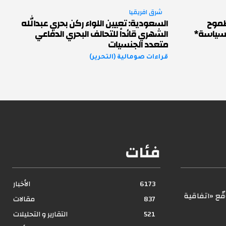
شرق افريقيا
لطموح
السعودية: تعيين اللواء ركن بحري عبدالله
السياسة*
الشهري قائداً للتحالف البحري الدفاعي
متعدد الجنسيات
قراءات صومالية (التحرير)
فئات
6173
الأخبار
ّع «اتفاقية
837
مقالات
521
التقارير و التحليلات