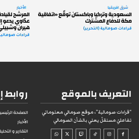
شرق افريقيا
الأخبار
السعودية وتركيا وباكستان توقّع «اتفاقية
المرشح لقياد
مكة للدفاع المشترك
عدّاوي يدعو إ
هيران وشبيل
قراءات صومالية (التحرير)
قراءات صومالية 
التعريف بالموقع
روابط إ
“قراءات صومالية”، موقع صومالي معلوماتي
الصفحة الرئيسية1
تفاعليّ مستقلّ يعني بالشأن الصومالي
الأخبار
التقارير و التحلي