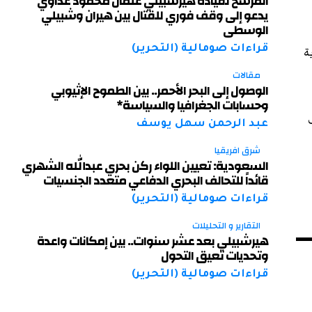
المرشح لقيادة هيرشبيلي عثمان محمود عدّاوي
يدعو إلى وقف فوري للقتال بين هيران وشبيلي
الوسطى
قراءات صومالية (التحرير)
ة
مقالات
الوصول إلى البحر الأحمر.. بين الطموح الإثيوبي
وحسابات الجغرافيا والسياسة*
عبد الرحمن سهل يوسف
شرق افريقيا
السعودية: تعيين اللواء ركن بحري عبدالله الشهري
قائداً للتحالف البحري الدفاعي متعدد الجنسيات
قراءات صومالية (التحرير)
التقارير و التحليلات
هيرشبيلي بعد عشر سنوات.. بين إمكانات واعدة
وتحديات تعيق التحول
قراءات صومالية (التحرير)