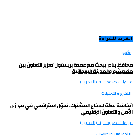
المزيد للقراءة
الأخبار
محافظ بنادر يبحث مع عمدة بريستول تعزيز التعاون بين
مقديشو والمدينة البريطانية
قراءات صومالية (التحرير)
التقارير و التحليلات
اتفاقية مكة للدفاع المشترك: تحوّل استراتيجي في موازين
الأمن والتعاون الإقليمي
قراءات صومالية (التحرير)
التحقيقات والدراسات