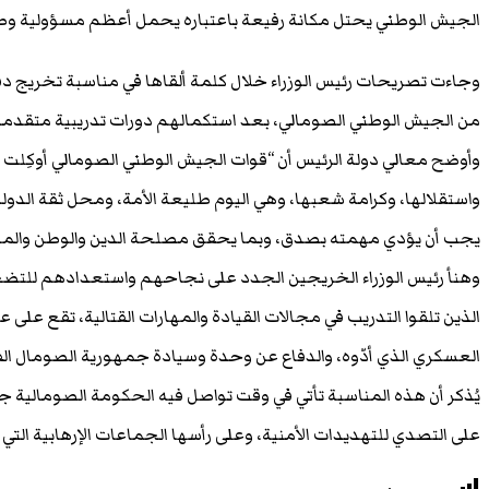
الجيش الوطني يحتل مكانة رفيعة باعتباره يحمل أعظم مسؤولية وط
وجاءت تصريحات رئيس الوزراء خلال كلمة ألقاها في مناسبة تخريج
من الجيش الوطني الصومالي، بعد استكمالهم دورات تدريبية متقدمة 
وأوضح معالي دولة الرئيس أن “قوات الجيش الوطني الصومالي أوكِلت إل
واستقلالها، وكرامة شعبها، وهي اليوم طليعة الأمة، ومحل ثقة الدول
يجب أن يؤدي مهمته بصدق، وبما يحقق مصلحة الدين والوطن والمو
وهنأ رئيس الوزراء الخريجين الجدد على نجاحهم واستعدادهم للتضحي
الذين تلقوا التدريب في مجالات القيادة والمهارات القتالية، تقع عل
العسكري الذي أدّوه، والدفاع عن وحدة وسيادة جمهورية الصومال الفي
يُذكر أن هذه المناسبة تأتي في وقت تواصل فيه الحكومة الصومالية
على التصدي للتهديدات الأمنية، وعلى رأسها الجماعات الإرهابية التي تُ