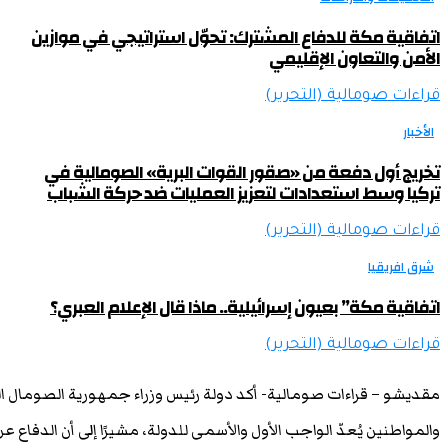
اتفاقية مكة للدفاع المشترك: تحوّل استراتيجي في موازين
الأمن والتعاون الإقليمي
قراءات صومالية (التحرير)
الأخبار
تخريج أول دفعة من «صقور القوات البرية» الصومالية في
تركيا وسط استعدادات لتعزيز العمليات ضد حركة الشباب
قراءات صومالية (التحرير)
شرق افريقيا
اتفاقية مكة” بعيون إسرائيلية.. ماذا قال الإعلام العبري؟
قراءات صومالية (التحرير)
مقديشو – قراءات صومالية- أكد دولة رئيس وزراء جمهورية الصومال الف
والمواطنين يُعدّ الواجب الأول والأسمى للدولة، مشيرًا إلى أن الدفاع ع