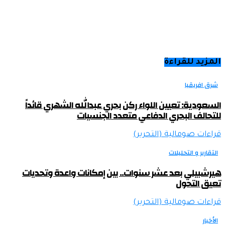
المزيد للقراءة
شرق افريقيا
السعودية: تعيين اللواء ركن بحري عبدالله الشهري قائداً
للتحالف البحري الدفاعي متعدد الجنسيات
قراءات صومالية (التحرير)
التقارير و التحليلات
هيرشبيلي بعد عشر سنوات.. بين إمكانات واعدة وتحديات
تعيق التحول
قراءات صومالية (التحرير)
الأخبار