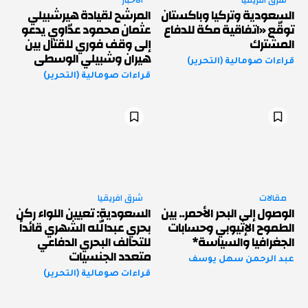
السعودية وتركيا وباكستان
المرشح لقيادة هيرشبيلي
توقّع «اتفاقية مكة للدفاع
عثمان محمود عدّاوي يدعو
المشترك
إلى وقف فوري للقتال بين
هيران وشبيلي الوسطى
قراءات صومالية (التحرير)
قراءات صومالية (التحرير)
مقالات
شرق افريقيا
الوصول إلى البحر الأحمر.. بين
السعودية: تعيين اللواء ركن
الطموح الإثيوبي وحسابات
بحري عبدالله الشهري قائداً
الجغرافيا والسياسة*
للتحالف البحري الدفاعي
متعدد الجنسيات
عبد الرحمن سهل يوسف
قراءات صومالية (التحرير)