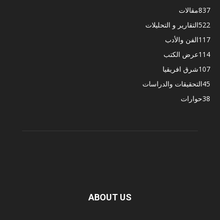
837
مقالات
522
التقارير و التحليلات
117
الفن والأدب
114
عرض الكتب
107
شرق افريقيا
45
التحقيقات والدراسات
38
حوارات
ABOUT US