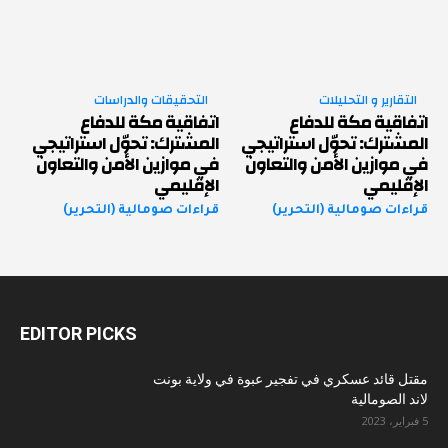
التقارير و التحليلات
التحقيقات والدراسات
اتفاقية مكة للدفاع
اتفاقية مكة للدفاع
المشترك: تحوّل استراتيجي
المشترك: تحوّل استراتيجي
في موازين الأمن والتعاون
في موازين الأمن والتعاون
الإقليمي
الإقليمي
قراءات صومالية (التحرير)
قراءات صومالية (التحرير)
EDITOR PICKS
مقتل قائد عسكري في تفجير عبوة في ولاية بونت
لاند الصومالية
5 فبراير، 2023