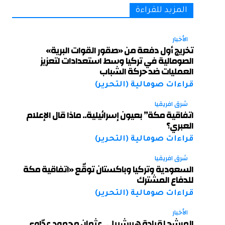
المزيد للقراءة
الأخبار
تخريج أول دفعة من «صقور القوات البرية»
الصومالية في تركيا وسط استعدادات لتعزيز
العمليات ضد حركة الشباب
قراءات صومالية (التحرير)
شرق افريقيا
اتفاقية مكة” بعيون إسرائيلية.. ماذا قال الإعلام
العبري؟
قراءات صومالية (التحرير)
شرق افريقيا
السعودية وتركيا وباكستان توقّع «اتفاقية مكة
للدفاع المشترك
قراءات صومالية (التحرير)
الأخبار
المرشح لقيادة هيرشبيلي عثمان محمود عدّاوي