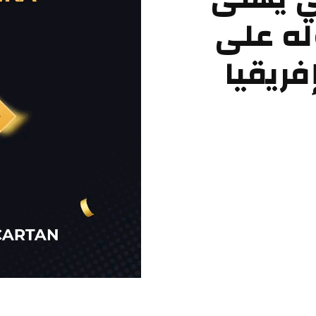
له على
ريقيا