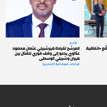
الأخبار
ّع «اتفاقية
المرشح لقيادة هيرشبيلي عثمان محمود
عدّاوي يدعو إلى وقف فوري للقتال بين
هيران وشبيلي الوسطى
قراءات صومالية (التحرير)