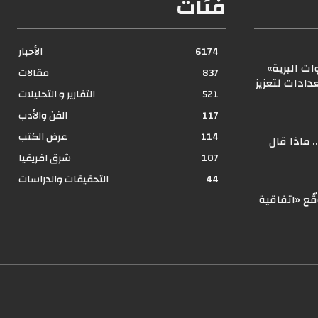
فئات
6174
الأخبار
ت البرية»
837
مقالات
ادات لتعزيز
521
التقارير و التحليلات
117
الفن والأدب
114
عرض الكتب
 ماذا قال
107
شرق افريقيا
44
التحقيقات والدراسات
ّع «اتفاقية