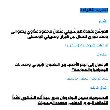
المزيد للقراءة
الأخبار
المرشح لقيادة هيرشبيلي عثمان محمود عدّاوي يدعو إلى
وقف فوري للقتال بين هيران وشبيلي الوسطى
قراءات صومالية (التحرير)
مقالات
الوصول إلى البحر الأحمر.. بين الطموح الإثيوبي وحسابات
الجغرافيا والسياسة*
عبد الرحمن سهل يوسف
شرق افريقيا
السعودية: تعيين اللواء ركن بحري عبدالله الشهري قائداً
للتحالف البحري الدفاعي متعدد الجنسيات