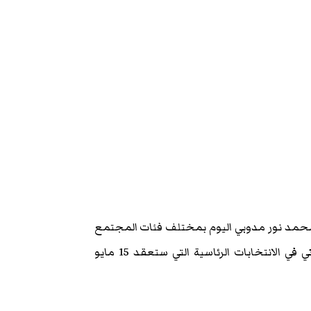
محمد نور مدوبي اليوم بمختلف فئات المجتمع
المدني بمقر إقامته، وذلك لمناقشة دور منظمات المجتمع المدني في الانتخابات الرئاسية التي ستعقد 15 مايو