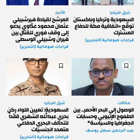
شرق افريقيا
الأخبار
السعودية وتركيا وباكستان
المرشح لقيادة هيرشبيلي
توقّع «اتفاقية مكة للدفاع
عثمان محمود عدّاوي يدعو
المشترك
إلى وقف فوري للقتال بين
هيران وشبيلي الوسطى
قراءات صومالية (التحرير)
قراءات صومالية (التحرير)
مقالات
شرق افريقيا
الوصول إلى البحر الأحمر.. بين
السعودية: تعيين اللواء ركن
الطموح الإثيوبي وحسابات
بحري عبدالله الشهري قائداً
الجغرافيا والسياسة*
للتحالف البحري الدفاعي
متعدد الجنسيات
عبد الرحمن سهل يوسف
قراءات صومالية (التحرير)