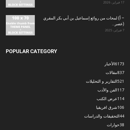
17 فبراير، 2026
– أ) لمحات من روائع إسماعيل بن أبي بكر المقري
(عصر...
7 فبراير، 2025
POPULAR CATEGORY
6173
الأخبار
837
مقالات
521
التقارير و التحليلات
117
الفن والأدب
114
عرض الكتب
106
شرق افريقيا
44
التحقيقات والدراسات
38
حوارات