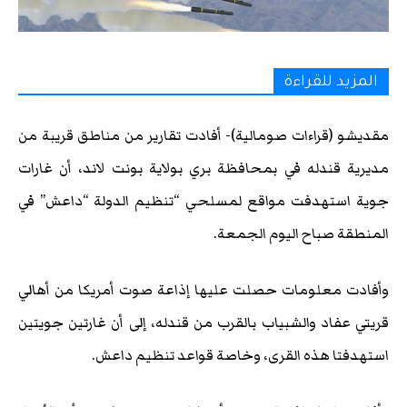
المزيد للقراءة
مقديشو (قراءات صومالية)- أفادت تقارير من مناطق قريبة من
مديرية قندله في بمحافظة بري بولاية بونت لاند، أن غارات
جوية استهدفت مواقع لمسلحي “تنظيم الدولة “داعش” في
المنطقة صباح اليوم الجمعة.
وأفادت معلومات حصلت عليها إذاعة صوت أمريكا من أهالي
قريتي عفاد والشبياب بالقرب من قندله، إلى أن غارتين جويتين
استهدفتا هذه القرى، وخاصة قواعد تنظيم داعش.