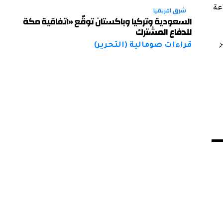
اعة
شرق افريقيا
السعودية وتركيا وباكستان توقّع «اتفاقية مكة
للدفاع المشترك
ر
قراءات صومالية (التحرير)