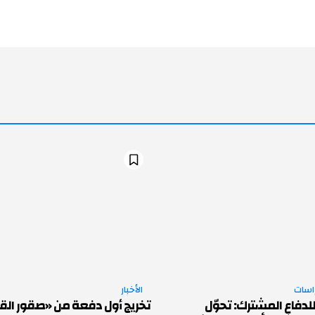
راسات
الأخبار
لدفاع المشترك: تحوّل
تخريج أول دفعة من «صقور القو