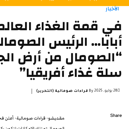
الأخبار
في قمة الغذاء العال
أبابا… الرئيس الصومال
“الصومال من أرض الج
سلة غذاء أفريقيا”
28 يوليو، 2025
By
قراءات صومالية (التحرير)
Share
مقديشو- قراءات صومالية- أعلن ف
الصومال تمتلك الإمكانات لتكون ركيز