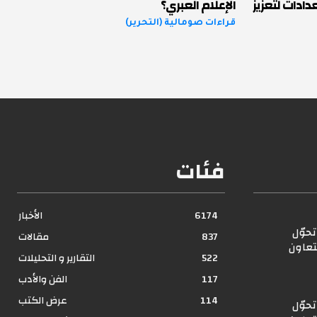
ادات لتعزيز
الإعلام العبري؟
قراءات صومالية (التحرير)
فئات
6174
الأخبار
حوّل
837
مقالات
تعاون
522
التقارير و التحليلات
117
الفن والأدب
114
عرض الكتب
حوّل