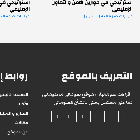
استراتيجي في موازين الأمن والتعاون
استراتيجي في 
الإقليمي
الإقليمي
قراءات صومالية (التحرير)
قراءات صومالية 
التعريف بالموقع
روابط إ
“قراءات صومالية”، موقع صومالي معلوماتي
الصفحة الرئيسية1
تفاعليّ مستقلّ يعني بالشأن الصومالي
الأخبار
التقارير و التحلي
مقالات
عن الموقع