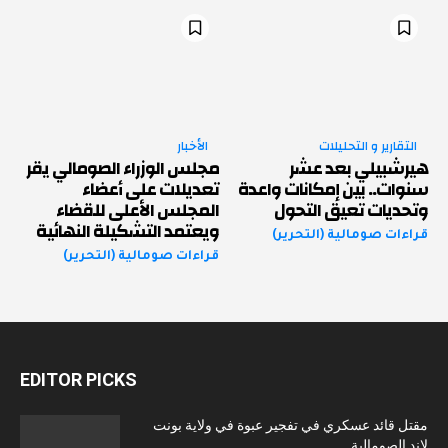
التقارير و التحليلات
الأخبار
هيرشبيلي بعد عشر
مجلس الوزراء الصومالي يقر
سنوات.. بين إمكانات واعدة
تعديلات على أعضاء
وتحديات تعيق التحول
المجلس الأعلى للقضاء
ويعتمد التشكيلة النهائية
قراءات صومالية (التحرير)
قراءات صومالية (التحرير)
EDITOR PICKS
مقتل قائد عسكري في تفجير عبوة في ولاية بونت
لاند الصومالية