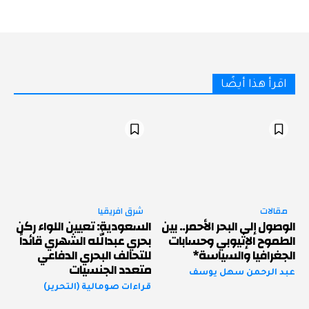
اقرأ هذا أيضًا
مقالات
شرق افريقيا
الوصول إلى البحر الأحمر.. بين
السعودية: تعيين اللواء ركن
الطموح الإثيوبي وحسابات
بحري عبدالله الشهري قائداً
الجغرافيا والسياسة*
للتحالف البحري الدفاعي
متعدد الجنسيات
عبد الرحمن سهل يوسف
قراءات صومالية (التحرير)