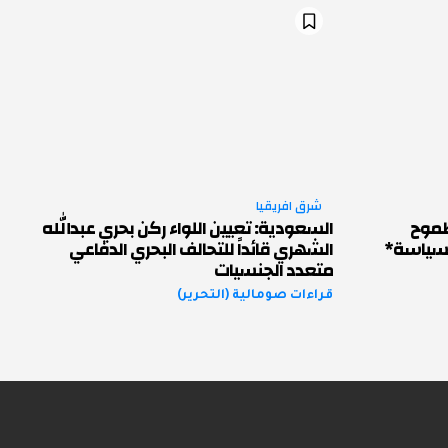
شرق افريقيا
لطموح
السعودية: تعيين اللواء ركن بحري عبدالله
السياسة*
الشهري قائداً للتحالف البحري الدفاعي
متعدد الجنسيات
قراءات صومالية (التحرير)