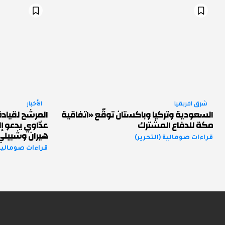
شرق افريقيا
الأخبار
السعودية وتركيا وباكستان توقّع «اتفاقية
المرشح لقياد
مكة للدفاع المشترك
عدّاوي يدعو إ
هيران وشبيل
قراءات صومالية (التحرير)
قراءات صومالية 