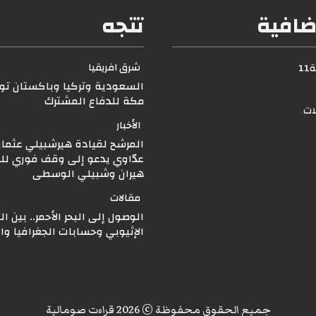
ضافية
تتجه
شرق افريقيا
1
السعودية وتركيا وباكستان توق
مكة للدفاع المشترك
لات
الأخبار
المرشح لقيادة هيرشبيلي عثما
عدّاوي يدعو إلى وقف فوري للق
هيران وشبيلي الوسطى
مقالات
الوصول إلى البحر الأحمر.. بين ا
الإثيوبي وحسابات الجغرافيا و
جميع الحقوق محفوظة © 2026 قراءت صومالية