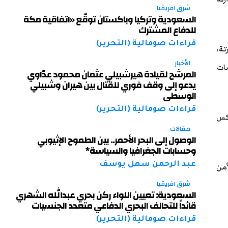
شرق افريقيا
السعودية وتركيا وباكستان توقّع «اتفاقية مكة
للدفاع المشترك
قراءات صومالية (التحرير)
نة،
الأخبار
مات
المرشح لقيادة هيرشبيلي عثمان محمود عدّاوي
يدعو إلى وقف فوري للقتال بين هيران وشبيلي
الوسطى
قراءات صومالية (التحرير)
ولار، مما يعكس
مقالات
الوصول إلى البحر الأحمر.. بين الطموح الإثيوبي
وحسابات الجغرافيا والسياسة*
عبد الرحمن سهل يوسف
أمن
شرق افريقيا
السعودية: تعيين اللواء ركن بحري عبدالله الشهري
قائداً للتحالف البحري الدفاعي متعدد الجنسيات
قراءات صومالية (التحرير)