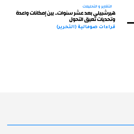
التقارير و التحليلات
هيرشبيلي بعد عشر سنوات.. بين إمكانات واعدة
وتحديات تعيق التحول
قراءات صومالية (التحرير)