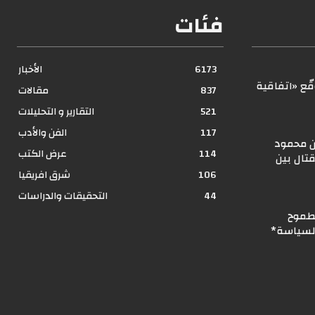
فئات
6173
الأخبار
ّع «اتفاقية
837
مقالات
521
التقارير و التحليلات
117
الفن والأدب
ن محمود
114
عرض الكتب
تال بين
106
شرق افريقيا
44
التحقيقات والدراسات
لطموح
السياسة*