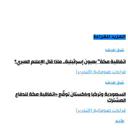
المزيد للقراءة
شرق افريقيا
اتفاقية مكة” بعيون إسرائيلية.. ماذا قال الإعلام العبري؟
قراءات صومالية (التحرير)
شرق افريقيا
السعودية وتركيا وباكستان توقّع «اتفاقية مكة للدفاع
المشترك
قراءات صومالية (التحرير)
الأخبار