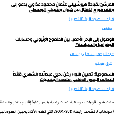
المرشح لقيادة هيرشبيلي عثمان محمود عدّاوي يدعو إلى
وقف فوري للقتال بين هيران وشبيلي الوسطى
قراءات صومالية (التحرير)
مقالات
الوصول إلى البحر الأحمر.. بين الطموح الإثيوبي وحسابات
الجغرافيا والسياسة*
عبد الرحمن سهل يوسف
شرق افريقيا
السعودية: تعيين اللواء ركن بحري عبدالله الشهري قائداً
للتحالف البحري الدفاعي متعدد الجنسيات
قراءات صومالية (التحرير)
مقديشو –قراءات صومالية-تحت رعاية رئيس إدارة إقليم بنادر وعم
(مونغاب)، نظّمت رابطة SOM-SUD، التي تضم الأ