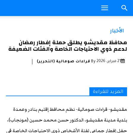
الأخبار
محافظ مقديشو يطلق حملة إفطار رمضان
لدعم ذوي الاحتياجات الخاصة والفئات الضعيفة
21 فبراير، 2026
By
قراءات صومالية (التحرير)
المزيد للقراءة
مقديشو- قراءات صومالية- نظم محافظ إقليم بنادر وعمدة
بلدية مدينة مقديشو، الدكتور حسن محمد حسين (مونجاب)،
حفل إفطار جماعي لفئة الأشخاص ذوي الاحتياجات الخاصة في