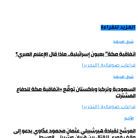
المزيد للقراءة
شرق افريقيا
اتفاقية مكة” بعيون إسرائيلية.. ماذا قال الإعلام العبري؟
قراءات صومالية (التحرير)
شرق افريقيا
السعودية وتركيا وباكستان توقّع «اتفاقية مكة للدفاع
المشترك
قراءات صومالية (التحرير)
الأخبار
المرشح لقيادة هيرشبيلي عثمان محمود عدّاوي يدعو إلى
وقف فوري للقتال بين هيران وشبيلي الوسطى