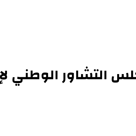
حوارات
التحقيقات والدراسات
الفن والأدب
عرض الكتب
عن الموقع
إتص
س التشاور الوطني لإص