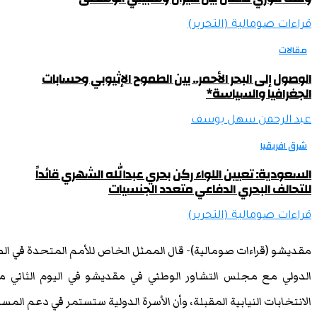
قراءات صومالية (التحرير)
مقالات
الوصول إلى البحر الأحمر.. بين الطموح الإثيوبي وحسابات
الجغرافيا والسياسة*
عبد الرحمن سهل يوسف
شرق افريقيا
السعودية: تعيين اللواء ركن بحري عبدالله الشهري قائداً
للتحالف البحري الدفاعي متعدد الجنسيات
قراءات صومالية (التحرير)
مقديشو (قراءات صومالية)- قال الممثل الخاص للأمم المتحدة في 
الدولي مع مجلس التشاور الوطني في مقديشو في اليوم الثاني م
الانتخابات النيابية المقبلة، وأن الأسرة الدولية ستستمر في دعم المسير