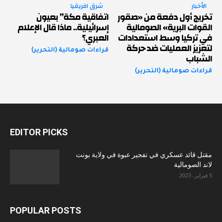
الأخبار
شرق افريقيا
تخريج أول دفعة من «صقور
اتفاقية مكة” بعيون
القوات البرية» الصومالية
إسرائيلية.. ماذا قال الإعلام
في تركيا وسط استعدادات
العبري؟
لتعزيز العمليات ضد حركة
قراءات صومالية (التحرير)
الشباب
قراءات صومالية (التحرير)
EDITOR PICKS
مقتل قائد عسكري في تفجير عبوة في ولاية بونت
لاند الصومالية
5 فبراير، 2023
POPULAR POSTS