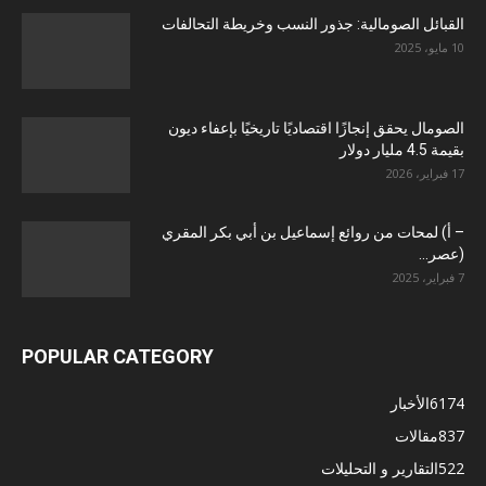
القبائل الصومالية: جذور النسب وخريطة التحالفات
10 مايو، 2025
الصومال يحقق إنجازًا اقتصاديًا تاريخيًا بإعفاء ديون
بقيمة 4.5 مليار دولار
17 فبراير، 2026
– أ) لمحات من روائع إسماعيل بن أبي بكر المقري
(عصر...
7 فبراير، 2025
POPULAR CATEGORY
6174
الأخبار
837
مقالات
522
التقارير و التحليلات