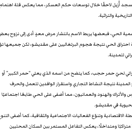
لمسجد أُزيل لاحقًا خلال توسعات حكم العسكر، مما يعكس قلة اهتمام
اريخية والتراثية.
ية الحي، فبعضها يربط الاسم بانتشار مرض معدٍ أدى إلى نزوح بعض
ة احتراق الحي نتيجة هجوم البرتغاليين على مقديشو، لكن جميعها تؤ
اني للمدينة.
راني لحيّ حمر حجب، كما يتضح من اسمه الذي يعني “حمر الكبير” أو
مدينة نتيجة النشاط التجاري واستقرار الوافدين للعمل والحرف
س والأتراك والهنود والعمانيون، مما أضفى على الحي طابعًا اجتماعيًا
الحيوية في مقديشو.
طة الاقتصادية وتنوّع الفعاليات الاجتماعية والثقافية، كما أضفى التنو
 متراكبًا ومتداخلًا، يعكس التفاعل المستمر بين السكان المحليين