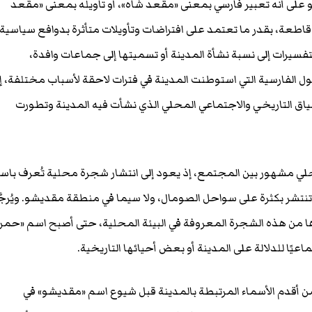
 على أنه تعبير فارسي بمعنى «مقعد شاه»، أو تأويله بمعنى «مقعد
 قاطعة، بقدر ما تعتمد على افتراضات وتأويلات متأثرة بدوافع سياسية 
يرات إلى نسبة نشأة المدينة أو تسميتها إلى جماعات وافدة،
ل الفارسية التي استوطنت المدينة في فترات لاحقة لأسباب مختلفة، إل
سياق التاريخي والاجتماعي المحلي الذي نشأت فيه المدينة وتطورت
حلي مشهور بين المجتمع، إذ يعود إلى انتشار شجرة محلية تُعرف باس
تنتشر بكثرة على سواحل الصومال، ولا سيما في منطقة مقديشو. ويُرجّ
ها من هذه الشجرة المعروفة في البيئة المحلية، حتى أصبح اسم «حمر
اعيًا للدلالة على المدينة أو بعض أحيائها التاريخية.
ن أقدم الأسماء المرتبطة بالمدينة قبل شيوع اسم «مقديشو» في