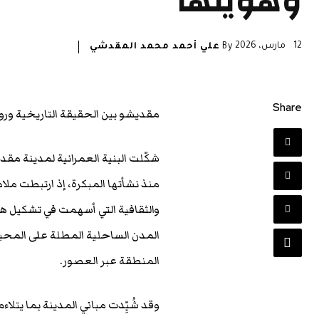
وهويتها
12 مارس، 2026
By
علي أحمد محمد المقدشي
Share
مقديشو بين الحقيقة التاريخية ورواي
شكّلت البنية العمرانية لمدينة مق
منذ نشأتها المبكرة، إذ ارتبطت ملامح
والثقافية التي أسهمت في تشكيل هوي
المدن الساحلية المطلة على المحي
المنطقة عبر العصور.
وقد شُيِّدت مباني المدينة بما يتل