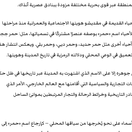
 المنطقة عبر قوى بحرية مختلفة مزودة ببنادق عصرية آنذاك.
اء القديمة في مقديشو هويتها الاجتماعية والعمرانية منذ مراحلها
لأحياء اسم «حمر» بوصفه عنصرًا مشتركًا في تسمياتها، مثل: حمر جج
أحياء أخرى مثل حمر حديد، وحمر ديي، وحمر بلي. ويعكس انتشار هذ
ميق في الوعي المحلي ودلالته الرمزية في تاريخ المدينة وهويتها.
جوهره إلا على الاسم الذي اشتهرت به المدينة عبر تاريخها في ظل ح
ت التجارية والسياسية التي أقامتها مع العالم الخارجي، الأمر الذي
 التاريخية وخرائط الرحالة والتجار المرتبطين بموانئ الساحل
أسماء على نحو يُخرجها من سياقها المحلي — كإرجاع اسم «حمر» إلى