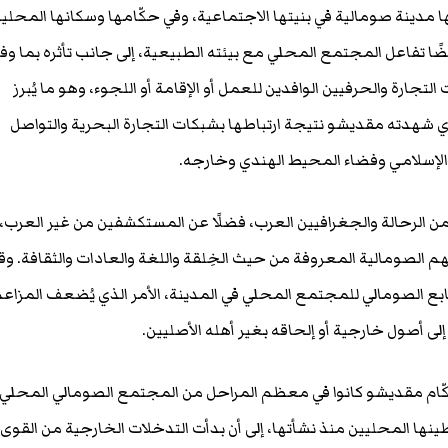
 مدينة صومالية في بنيتها الاجتماعية، وفي حكّامها وسكانها المحليي
ًا تفاعل المجتمع المحلي مع بيئته الطبيعية، إلى جانب تأثره بما وف
لتجارة والحرفيين الوافدين للعمل أو الإقامة أو اللجوء، وهو ما يُبرز
 شهدته مقديشو نتيجة ارتباطها بشبكات التجارة البحرية والتواصل
الإسلامي وفضاء المحيط الهندي وخارجه.
ن الرحالة والجغرافيين العرب، فضلًا عن المستكشفين من غير العرب،
الصومالية المعروفة من حيث الخِلقة واللغة والعادات والثقافة. وق
ابع الصومالي للمجتمع المحلي في المدينة، الأمر الذي يُضعف المزاع
 أصول خارجية أو إلحاقه بغير أهله الأصليين.
حكّام مقديشو كانوا في معظم المراحل من المجتمع الصومالي المحلي،
نها المحليين منذ نشأتها، إلى أن بدأت التدخلات الخارجية من القوى