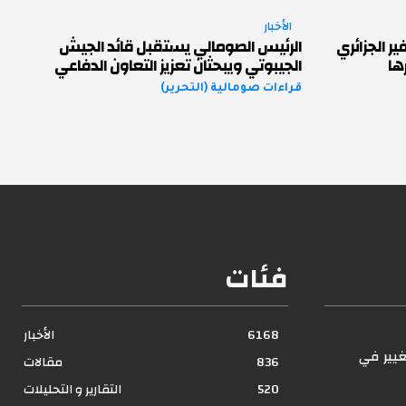
الأخبار
الجزائري
الرئيس الصومالي يستقبل قائد الجيش
ها
الجيبوتي ويبحثان تعزيز التعاون الدفاعي
قراءات صومالية (التحرير)
فئات
6168
الأخبار
غيير في
836
مقالات
؟
520
التقارير و التحليلات