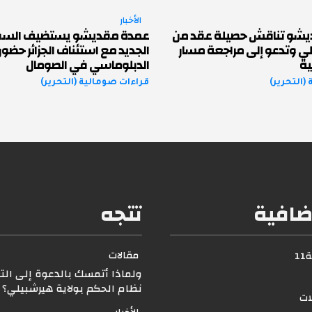
الأخبار
يشو تناقش حصيلة عقد من
عمدة مقديشو يستضيف السفير 
لي وتدعو إلى مراجعة مسار
الجديد مع استئناف الجزائر حضور
ية
الدبلوماسي في الصومال
(التحرير)
قراءات صومالية (التحرير)
ضافية
تتجه
مقالات
1
ولماذا أتمسك بالدعوة إلى الت
نظام الحكم بولاية هيرشبيلي
لات