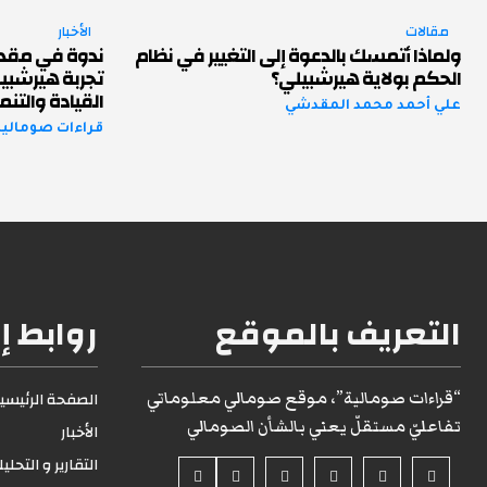
مقالات
الأخبار
ولماذا أتمسك بالدعوة إلى التغيير في نظام
ندوة في مقد
الحكم بولاية هيرشبيلي؟
تجربة هيرشبي
القيادة والتنم
علي أحمد محمد المقدشي
قراءات صومالية 
التعريف بالموقع
روابط إ
“قراءات صومالية”، موقع صومالي معلوماتي
الصفحة الرئيسية1
تفاعليّ مستقلّ يعني بالشأن الصومالي
الأخبار
التقارير و التحلي