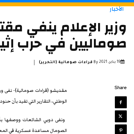
الأخبار
وزير الإعلام ينفي مقت
صوماليين في حرب إثيو
19 يناير، 2021
By
قراءات صومالية (التحرير)
Share
مقديشو (قراءات صومالية)-
نفى وز
الوطني، التقارير التي تفيد بأن حنو
ونفى دوبي الشائعات ووصفها بأ
الصومال مساعدة عسكرية في المعر