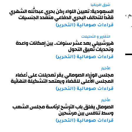
شرق افريقيا
السعودية: تعيين اللواء ركن بحري عبدالله الشهري
م ،
قائداً للتحالف البحري الدفاعي متعدد الجنسيات
قراءات صومالية (التحرير)
التقارير و التحليلات
هيرشبيلي بعد عشر سنوات.. بين إمكانات واعدة
وتحديات تعيق التحول
قراءات صومالية (التحرير)
الأخبار
مجلس الوزراء الصومالي يقر تعديلات على أعضاء
المجلس الأعلى للقضاء ويعتمد التشكيلة النهائية
قراءات صومالية (التحرير)
الأخبار
الصومال يغلق باب الترشح لرئاسة مجلس الشعب
وسط تنافس بين مرشحين
قراءات صومالية (التحرير)