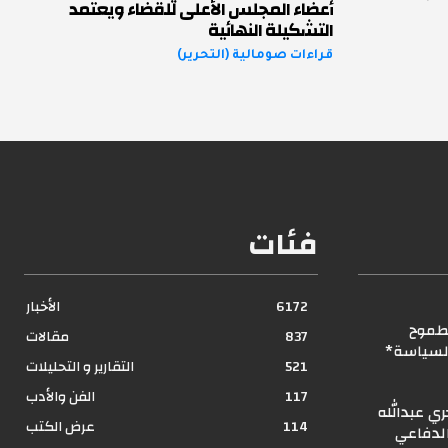
أعضاء المجلس الأعلى للقضاء ويعتمد
التشكيلة النهائية
قراءات صومالية (التحرير)
فئات
6172
الأخبار
لطموح
837
مقالات
السياسة*
521
التقارير و التحليلات
117
الفن والأدب
ري عبدالله
114
عرض الكتب
الدفاعي