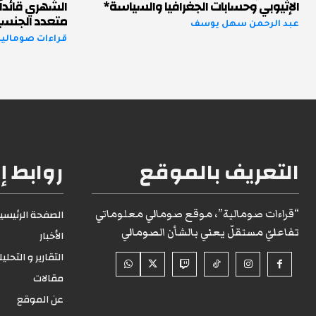
الإثيوبي وحسابات الجغرافيا والسياسة*
الشهري قائداً
متعدد الجنسي
عبد الرحمن سهل يوسف
قراءات صومالية 
التعريف بالموقع
روابط إ
“قراءات صومالية”، موقع صومالي معلوماتي
الصفحة الرئيسية1
تفاعليّ مستقلّ يعني بالشأن الصومالي
الأخبار
التقارير و التحلي
مقالات
عن الموقع