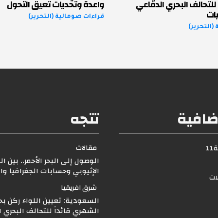
 للتحالف البحري الدفاعي
واعدة وتحديات تعيق التحول
ات
قراءات صومالية (التحرير)
(التحرير)
ضافية
تتجه
مقالات
1
الوصول إلى البحر الأحمر.. بين ا
الإثيوبي وحسابات الجغرافيا و
لات
شرق افريقيا
السعودية: تعيين اللواء ركن بح
الشهري قائداً للتحالف البحري 