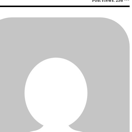
Post Views:
256