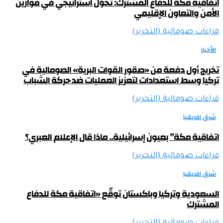
اتفاقية مكة للدفاع المشترك: تحوّل استراتيجي في موازين
الأمن والتعاون الإقليمي
قراءات صومالية (التحرير)
الأخبار
تخريج أول دفعة من «صقور القوات البرية» الصومالية في
تركيا وسط استعدادات لتعزيز العمليات ضد حركة الشباب
قراءات صومالية (التحرير)
شرق افريقيا
اتفاقية مكة” بعيون إسرائيلية.. ماذا قال الإعلام العبري؟
قراءات صومالية (التحرير)
شرق افريقيا
السعودية وتركيا وباكستان توقّع «اتفاقية مكة للدفاع
المشترك