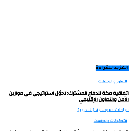
المزيد للقراءة
التقارير و التحليلات
اتفاقية مكة للدفاع المشترك: تحوّل استراتيجي في موازين
الأمن والتعاون الإقليمي
قراءات صومالية (التحرير)
التحقيقات والدراسات