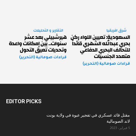
شرق افريقيا
التقارير و التحليلات
السعودية: تعيين اللواء ركن
هيرشبيلي بعد عشر
بحري عبدالله الشهري قائداً
سنوات.. بين إمكانات واعدة
للتحالف البحري الدفاعي
وتحديات تعيق التحول
متعدد الجنسيات
قراءات صومالية (التحرير)
قراءات صومالية (التحرير)
EDITOR PICKS
مقتل قائد عسكري في تفجير عبوة في ولاية بونت
لاند الصومالية
5 فبراير، 2023