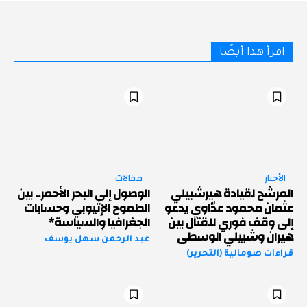
اقرأ هذا أيضًا
الأخبار
مقالات
المرشح لقيادة هيرشبيلي
الوصول إلى البحر الأحمر.. بين
عثمان محمود عدّاوي يدعو
الطموح الإثيوبي وحسابات
إلى وقف فوري للقتال بين
الجغرافيا والسياسة*
هيران وشبيلي الوسطى
عبد الرحمن سهل يوسف
قراءات صومالية (التحرير)