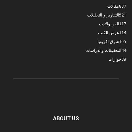
837
مقالات
521
التقارير و التحليلات
117
الفن والأدب
114
عرض الكتب
105
شرق افريقيا
44
التحقيقات والدراسات
38
حوارات
ABOUT US