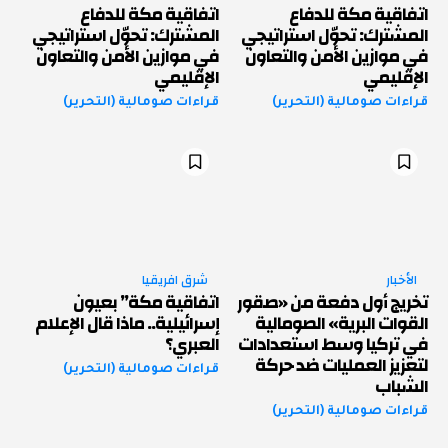
اتفاقية مكة للدفاع
اتفاقية مكة للدفاع
المشترك: تحوّل استراتيجي
المشترك: تحوّل استراتيجي
في موازين الأمن والتعاون
في موازين الأمن والتعاون
الإقليمي
الإقليمي
قراءات صومالية (التحرير)
قراءات صومالية (التحرير)
الأخبار
شرق افريقيا
تخريج أول دفعة من «صقور
اتفاقية مكة” بعيون
القوات البرية» الصومالية
إسرائيلية.. ماذا قال الإعلام
في تركيا وسط استعدادات
العبري؟
لتعزيز العمليات ضد حركة
قراءات صومالية (التحرير)
الشباب
قراءات صومالية (التحرير)