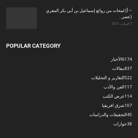
– أ) لمحات من روائع إسماعيل بن أبي بكر المقري
(عصر...
7 فبراير، 2025
POPULAR CATEGORY
6174
الأخبار
837
مقالات
522
التقارير و التحليلات
117
الفن والأدب
114
عرض الكتب
107
شرق افريقيا
45
التحقيقات والدراسات
38
حوارات