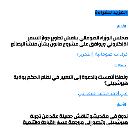
المزيد للقراءة
الأخبار
مجلس الوزراء الصومالي يناقش تطوير جواز السفر
الإلكتروني ويوافق على مشروع قانون بشأن منشأ البضائع
قراءات صومالية (التحرير)
مقالات
ولماذا أتمسك بالدعوة إلى التغيير في نظام الحكم بولاية
هيرشبيلي؟
علي أحمد محمد المقدشي
الأخبار
ندوة في مقديشو تناقش حصيلة عقد من تجربة
هيرشبيلي وتدعو إلى مراجعة مسار القيادة والتنمية