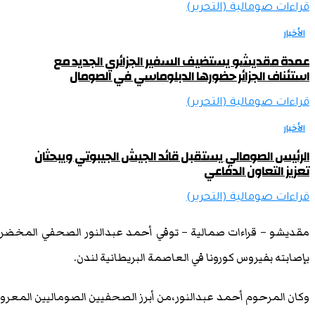
قراءات صومالية (التحرير)
الأخبار
عمدة مقديشو يستضيف السفير الجزائري الجديد مع
استئناف الجزائر حضورها الدبلوماسي في الصومال
قراءات صومالية (التحرير)
الأخبار
الرئيس الصومالي يستقبل قائد الجيش الجيبوتي ويبحثان
تعزيز التعاون الدفاعي
قراءات صومالية (التحرير)
مقديشو – قراءات صمالية – توفي أحمد عبدالنور الصحفي المخضرم في
بإصابته بفيروس كورونا في العاصمة البريطانية لندن.
وكان المرحوم أحمد عبدالنور،من أبرز الصحفيين الصوماليين المعرو