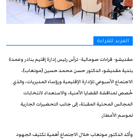
المزيد للقراءة
مقديشو- قراءات صومالية- ترأس رئيس إدارة إقليم بنادر وعمدة
بلدية مقديشو، الدكتور حسن محمد حسين (مونغاب)،
الاجتماع الأسبوعي للإدارة الإقليمية ورؤساء المديريات، والذي
خُصص لمناقشة القضايا الأمنية، والاستعداد لانتخابات
المجالس المحلية المقبلة، إلى جانب التحضيرات الجارية
لموسم الأمطار.
وأكد الدكتور مونغاب خلال الاجتماع أهمية تكثيف الجهود