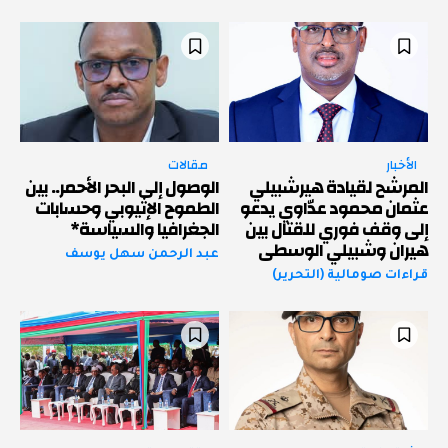
الأخبار
مقالات
المرشح لقيادة هيرشبيلي
الوصول إلى البحر الأحمر.. بين
عثمان محمود عدّاوي يدعو
الطموح الإثيوبي وحسابات
إلى وقف فوري للقتال بين
الجغرافيا والسياسة*
هيران وشبيلي الوسطى
عبد الرحمن سهل يوسف
قراءات صومالية (التحرير)