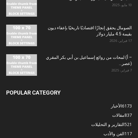
10 مايو، 2025
الصومال يحقق إنجازًا اقتصاديًا تاريخيًا بإعفاء ديون
بقيمة 4.5 مليار دولار
17 فبراير، 2026
– أ) لمحات من روائع إسماعيل بن أبي بكر المقري
(عصر...
7 فبراير، 2025
POPULAR CATEGORY
6173
الأخبار
837
مقالات
521
التقارير و التحليلات
117
الفن والأدب