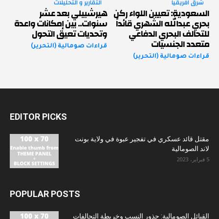
شرق افريقيا
التقارير و التحليلات
السعودية: تعيين اللواء ركن
هيرشبيلي بعد عشر
بحري عبدالله الشهري قائداً
سنوات.. بين إمكانات واعدة
للتحالف البحري الدفاعي
وتحديات تعيق التحول
متعدد الجنسيات
قراءات صومالية (التحرير)
قراءات صومالية (التحرير)
EDITOR PICKS
مقتل قائد عسكري في تفجير عبوة في ولاية بونت
لاند الصومالية
5 فبراير، 2023
POPULAR POSTS
القبائل الصومالية: جذور النسب وخريطة التحالفات