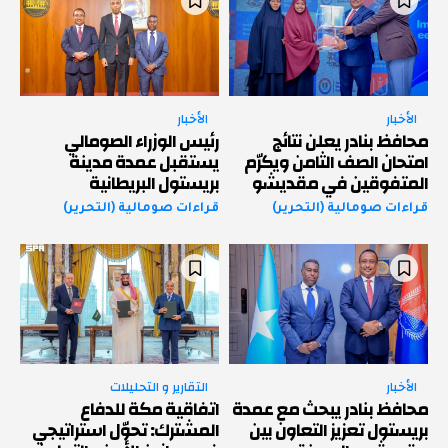
الأخبار
الأخبار
محافظ بنادر يعلن نتائج
رئيس الوزراء الصومالي
امتحان الصف الثامن ويكرّم
يستقبل عمدة مدينة
المتفوقين في مقديشو
بريستول البريطانية
قراءات صومالية (التحرير)
قراءات صومالية (التحرير)
الأخبار
التقارير و التحليلات
محافظ بنادر يبحث مع عمدة
اتفاقية مكة للدفاع
بريستول تعزيز التعاون بين
المشترك: تحوّل استراتيجي