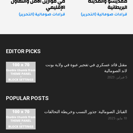
مقديشو والمدينة
في موازين الأمن والتعاون
البريطانية
الإقليمي
قراءات صومالية (التحرير)
قراءات صومالية (التحرير)
EDITOR PICKS
مقتل قائد عسكري في تفجير عبوة في ولاية بونت
لاند الصومالية
5 فبراير، 2023
POPULAR POSTS
القبائل الصومالية: جذور النسب وخريطة التحالفات
10 مايو، 2025