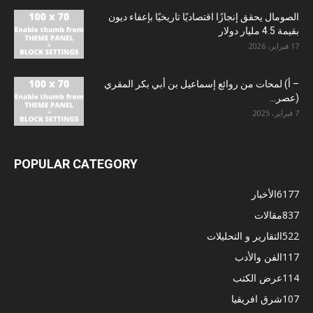
الصومال يحقق إنجازًا اقتصاديًا تاريخيًا بإعفاء ديون
بقيمة 4.5 مليار دولار
17 فبراير، 2026
– أ) لمحات من روائع إسماعيل بن أبي بكر المقري
(عصر...
7 فبراير، 2025
POPULAR CATEGORY
6177
الأخبار
837
مقالات
522
التقارير و التحليلات
117
الفن والأدب
114
عرض الكتب
107
شرق افريقيا