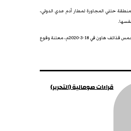
منطقة حلني المجاورة لمطار أدم عدي الدولي،
فسها.
تجدر الإشارة إلى أن حركة الشباب المتشددة قصفت منطقة حلني بخمس قذائف هاون في 18-3-2020م، معلنة وقوع
قراءات صومالية (التحرير)