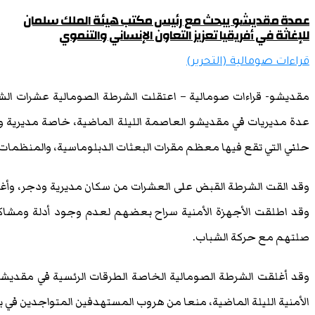
عمدة مقديشو يبحث مع رئيس مكتب هيئة الملك سلمان
للإغاثة في أفريقيا تعزيز التعاون الإنساني والتنموي
قراءات صومالية (التحرير)
مقديشو- قراءات صومالية – اعتقلت الشرطة الصومالية عشرات الشبّ
عدة مديريات في مقديشو العاصمة الليلة الماضية، خاصة مديرية و
حلني التي تقع فيها معظم مقرات البعثات الدبلوماسية، والمنظمات ا
وقد القت الشرطة القبض على العشرات من سكان مديرية ودجر، وأغ
وقد اطلقت الأجهزة الأمنية سراح بعضهم لعدم وجود أدلة ومشاكل
صلتهم مع حركة الشباب.
وقد أغلقت الشرطة الصومالية الخاصة الطرقات الرئسية في مقديشو 
الأمنية الليلة الماضية، منعا من هروب المستهدفين المتواجدين في 