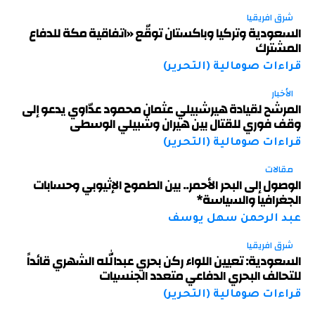
شرق افريقيا
السعودية وتركيا وباكستان توقّع «اتفاقية مكة للدفاع
المشترك
قراءات صومالية (التحرير)
الأخبار
المرشح لقيادة هيرشبيلي عثمان محمود عدّاوي يدعو إلى
وقف فوري للقتال بين هيران وشبيلي الوسطى
قراءات صومالية (التحرير)
مقالات
الوصول إلى البحر الأحمر.. بين الطموح الإثيوبي وحسابات
الجغرافيا والسياسة*
عبد الرحمن سهل يوسف
شرق افريقيا
السعودية: تعيين اللواء ركن بحري عبدالله الشهري قائداً
للتحالف البحري الدفاعي متعدد الجنسيات
قراءات صومالية (التحرير)