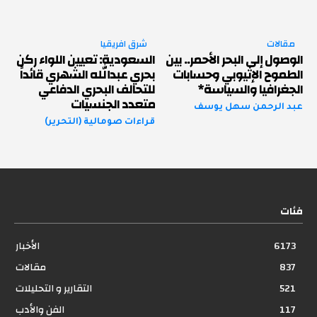
مقالات
شرق افريقيا
الوصول إلى البحر الأحمر.. بين
السعودية: تعيين اللواء ركن
الطموح الإثيوبي وحسابات
بحري عبدالله الشهري قائداً
الجغرافيا والسياسة*
للتحالف البحري الدفاعي
متعدد الجنسيات
عبد الرحمن سهل يوسف
قراءات صومالية (التحرير)
فئات
6173
الأخبار
837
مقالات
521
التقارير و التحليلات
117
الفن والأدب