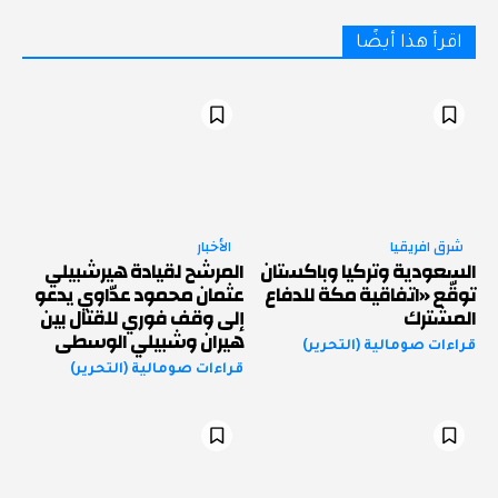
اقرأ هذا أيضًا
شرق افريقيا
الأخبار
السعودية وتركيا وباكستان
المرشح لقيادة هيرشبيلي
توقّع «اتفاقية مكة للدفاع
عثمان محمود عدّاوي يدعو
المشترك
إلى وقف فوري للقتال بين
هيران وشبيلي الوسطى
قراءات صومالية (التحرير)
قراءات صومالية (التحرير)