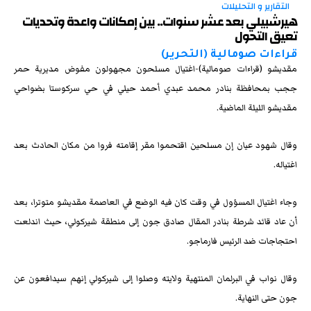
التقارير و التحليلات
هيرشبيلي بعد عشر سنوات.. بين إمكانات واعدة وتحديات
تعيق التحول
قراءات صومالية (التحرير)
مقديشو (قراءات صومالية)-اغتيال مسلحون مجهولون مفوض مديرية حمر
ججب بمحافظة بنادر محمد عبدي أحمد حيلي في حي سركوستا بضواحي
مقديشو الليلة الماضية.
وقال شهود عيان إن مسلحين اقتحموا مقر إقامته فروا من مكان الحادث بعد
اغتياله.
وجاء اغتيال المسؤول في وقت كان فيه الوضع في العاصمة مقديشو متوترا، بعد
أن عاد قائد شرطة بنادر المقال صادق جون إلى منطقة شيركولي، حيث اندلعت
احتجاجات ضد الرئيس فارماجو.
وقال نواب في البرلمان المنتهية ولايته وصلوا إلى شيركولي إنهم سيدافعون عن
جون حتى النهاية.