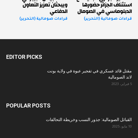
استئناف الجزائر حضورها
ويبحثان تعزيز التعاون
الدبلوماسي في الصومال
الدفاعي
قراءات صومالية (التحرير)
قراءات صومالية (التحرير)
EDITOR PICKS
مقتل قائد عسكري في تفجير عبوة في ولاية بونت
لاند الصومالية
5 فبراير، 2023
POPULAR POSTS
القبائل الصومالية: جذور النسب وخريطة التحالفات
10 مايو، 2025