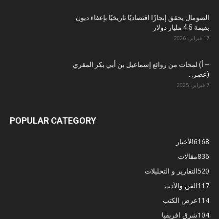
الصومال يحقق إنجازًا اقتصاديًا تاريخيًا بإعفاء ديون
بقيمة 4.5 مليار دولار
17 فبراير، 2026
– أ) لمحات من روائع إسماعيل بن أبي بكر المقري
(عصر...
7 فبراير، 2025
POPULAR CATEGORY
6168
الأخبار
836
مقالات
520
التقارير و التحليلات
117
الفن والأدب
114
عرض الكتب
104
شرق افريقيا