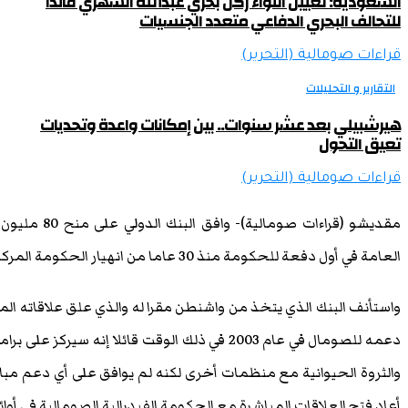
السعودية: تعيين اللواء ركن بحري عبدالله الشهري قائداً
للتحالف البحري الدفاعي متعدد الجنسيات
قراءات صومالية (التحرير)
التقارير و التحليلات
هيرشبيلي بعد عشر سنوات.. بين إمكانات واعدة وتحديات
تعيق التحول
قراءات صومالية (التحرير)
مقديشو (قراءات
العامة في أول دفعة للحكومة منذ 30 عاما من انهيار الحكومة المركزية.
دعمه للصومال في عام 2003 في ذلك الوقت قائلا إنه
والثروة الحيوانية مع منظمات أخرى لكنه لم يوافق على أي دعم مبا
أعاد فتح العلاقات المباشرة مع الحكومة الفيدرالية الصومالية في أوائل 2013