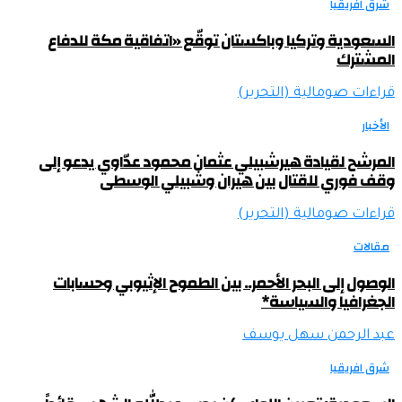
شرق افريقيا
السعودية وتركيا وباكستان توقّع «اتفاقية مكة للدفاع
المشترك
قراءات صومالية (التحرير)
الأخبار
المرشح لقيادة هيرشبيلي عثمان محمود عدّاوي يدعو إلى
وقف فوري للقتال بين هيران وشبيلي الوسطى
قراءات صومالية (التحرير)
مقالات
الوصول إلى البحر الأحمر.. بين الطموح الإثيوبي وحسابات
الجغرافيا والسياسة*
عبد الرحمن سهل يوسف
شرق افريقيا