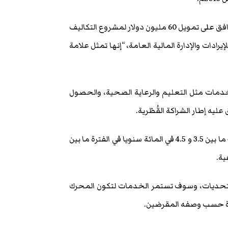
وقال البنك في بيان صدر في وقت متأخر يوم الثلاثاء إن مجلس إدارته وافق على تمويل 60 مليون دولار لمشروع التكاليف
المحلية للإيرادات والإدارة المالية العامة، “إنها تمثل علامة
لخدمات مثل التعليم والرعاية الصحية، والحصول
ليه إطار الشراكة القُطْرية.
وقال البنك إنه من المتوقع أن ينمو الاقتصاد الصومالي بمعدل يتراوح ما بين 3.5 و 4.5 في المائة سنويا في الفترة ما بين
 للتحديات، وسوف تستمر الخدمات لتكون المحرك
جارة حسب وصفه المقرضين.