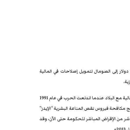
 صومالية)- وافق البنك الدولي على منح 80 مليون دولار إلى الصومال لتمويل إصلاحات في المالية
واستأنف البنك الذي يتخذ من واشنطن مقرا له والذي علق علاقاته المالية مع البلاد عندما اندلعت الحرب في عام 1991
 سيركز على برامج مكافحة فيروس نقص المناعة البشرية “الإيدز”
شر من الإقراض المباشر للحكومة حتى الآن، وقد
م.