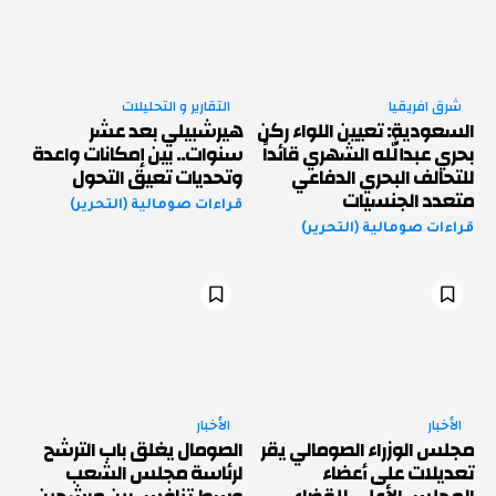
شرق افريقيا
التقارير و التحليلات
السعودية: تعيين اللواء ركن
هيرشبيلي بعد عشر
بحري عبدالله الشهري قائداً
سنوات.. بين إمكانات واعدة
للتحالف البحري الدفاعي
وتحديات تعيق التحول
متعدد الجنسيات
قراءات صومالية (التحرير)
قراءات صومالية (التحرير)
الأخبار
الأخبار
مجلس الوزراء الصومالي يقر
الصومال يغلق باب الترشح
تعديلات على أعضاء
لرئاسة مجلس الشعب