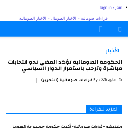
Sign in / Join
قراءات صومالية – الأخبار الصومال – الأخبار الصومالية
الأخبار
الحكومة الصومالية تؤكد المضي نحو انتخابات
مباشرة وترحب باستمرار الحوار السياسي
15 مايو، 2026
By
قراءات صومالية (التحرير)
المزيد للقراءة
مقديشو –قراءات صومالية- أكدت حكومة جمهورية الصومال