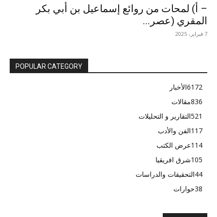
– أ) لمحات من روائع إسماعيل بن أبي بكر
المقري (عصر...
7 فبراير، 2025
POPULAR CATEGORY
6172
الأخبار
836
مقالات
521
التقارير و التحليلات
117
الفن والأدب
114
عرض الكتب
105
شرق افريقيا
44
التحقيقات والدراسات
38
حوارات