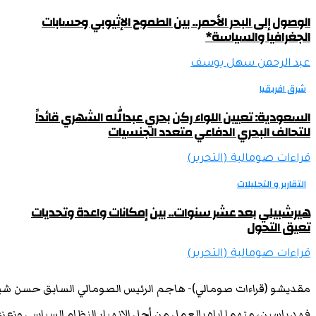
الوصول إلى البحر الأحمر.. بين الطموح الإثيوبي وحسابات
الجغرافيا والسياسة*
عبد الرحمن سهل يوسف
شرق افريقيا
السعودية: تعيين اللواء ركن بحري عبدالله الشهري قائداً
للتحالف البحري الدفاعي متعدد الجنسيات
قراءات صومالية (التحرير)
التقارير و التحليلات
هيرشبيلي بعد عشر سنوات.. بين إمكانات واعدة وتحديات
تعيق التحول
قراءات صومالية (التحرير)
مقديشو (قراءات صومالي)- هاجم الرئيس الصومالي السابق حسن شي
فهد ياسين، متهما إياه بالعمل من أجل الانهيار النظام السياسي وزعزع