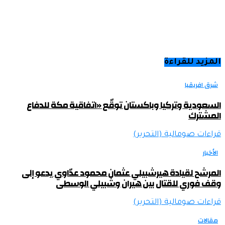
المزيد للقراءة
شرق افريقيا
السعودية وتركيا وباكستان توقّع «اتفاقية مكة للدفاع
المشترك
قراءات صومالية (التحرير)
الأخبار
المرشح لقيادة هيرشبيلي عثمان محمود عدّاوي يدعو إلى
وقف فوري للقتال بين هيران وشبيلي الوسطى
قراءات صومالية (التحرير)
مقالات